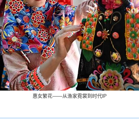
惠女繁花——从渔家霓裳到时代IP