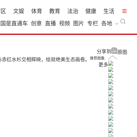
湾区
文娱
体育
教育
法治
健康
生活
国是直通车
创意
直播
视频
图片
专栏
各地
分享到
原图
推荐图集
与赤红水杉交相辉映，绘就绝美生态画卷。
更多