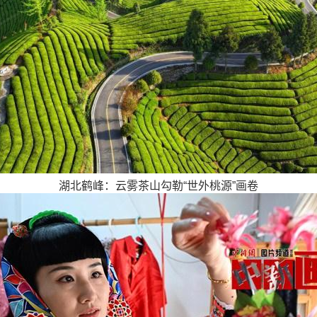
湖北鹤峰：云雾茶山勾勒“世外桃源”画卷