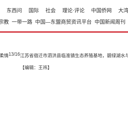
东西问
国际
社会
理论·评论
中国侨网
大
宗教
一带一路
中国—东盟商贸资讯平台
中国新闻周刊
13
/
16
江苏省宿迁市泗洪县临淮镇生态养殖基地，碧绿湖水
【编辑：王祎】