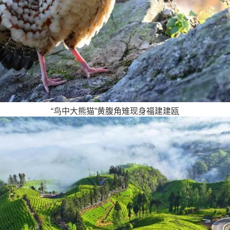
“鸟中大熊猫”黄腹角雉现身福建建瓯