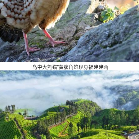
“鸟中大熊猫”黄腹角雉现身福建建瓯