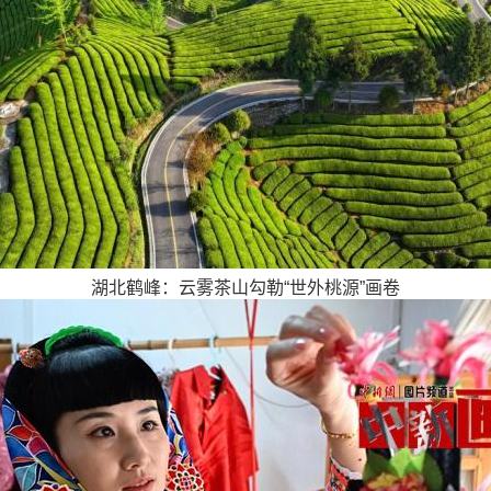
湖北鹤峰：云雾茶山勾勒“世外桃源”画卷