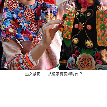
惠女繁花——从渔家霓裳到时代IP