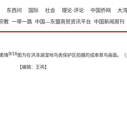
东西问
国际
社会
理论·评论
中国侨网
大
宗教
一带一路
中国—东盟商贸资讯平台
中国新闻周刊
9
/
16
图为在洪泽湖湿地鸟类保护区拍摄的成串翠鸟画面。（
【编辑：王祎】