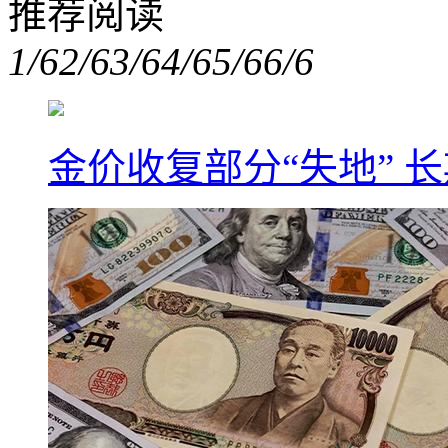
推荐阅读
1/6
2/6
3/6
4/6
5/6
6/6
金价收复部分“失地” 