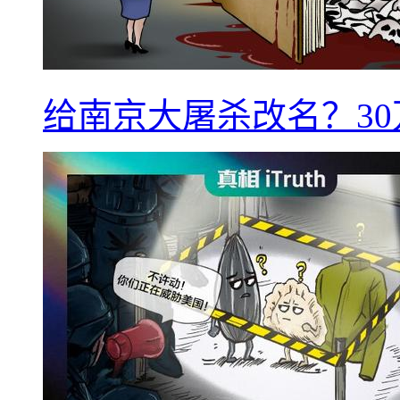
给南京大屠杀改名？3