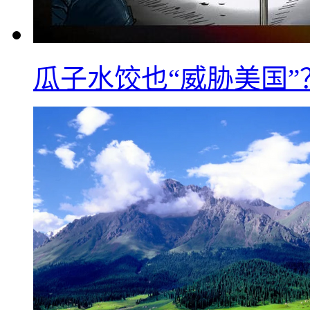
瓜子水饺也“威胁美国”