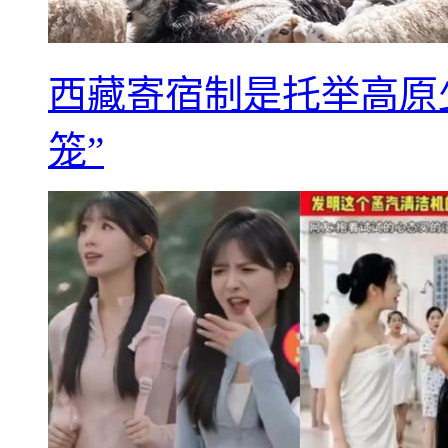
西藏寄宿制是托举高原
笼”