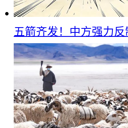
五箭齐发！中方强力反