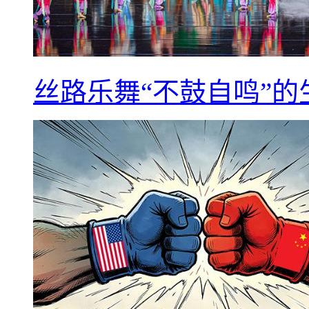
丝路乐舞“不鼓自鸣”