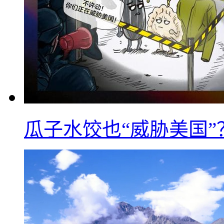
瓜子水饺也“威胁美国”