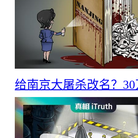
给南京大屠杀改名？3