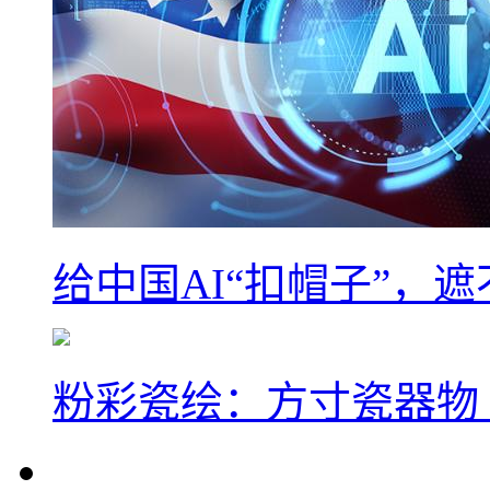
给中国AI“扣帽子”，
粉彩瓷绘：方寸瓷器物