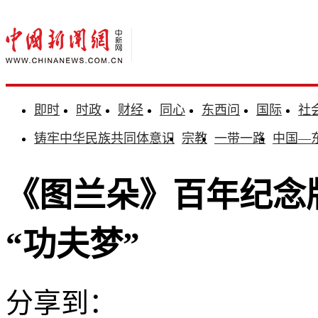
即时
时政
财经
同心
东西问
国际
社
铸牢中华民族共同体意识
宗教
一带一路
中国—
《图兰朵》百年纪念
“功夫梦”
分享到：