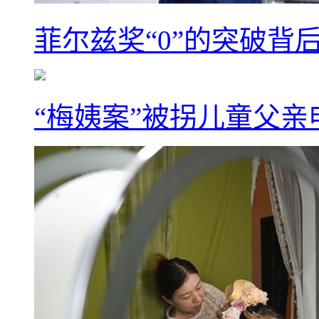
菲尔兹奖“0”的突破背
“梅姨案”被拐儿童父