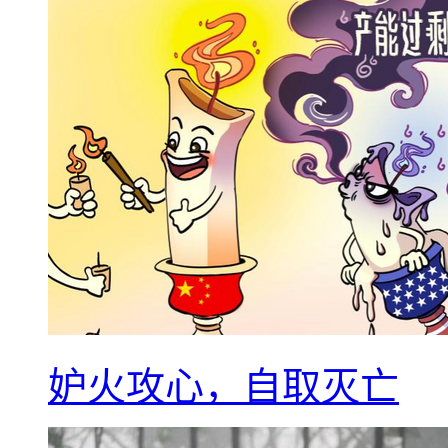
妒火攻心，自取灭亡