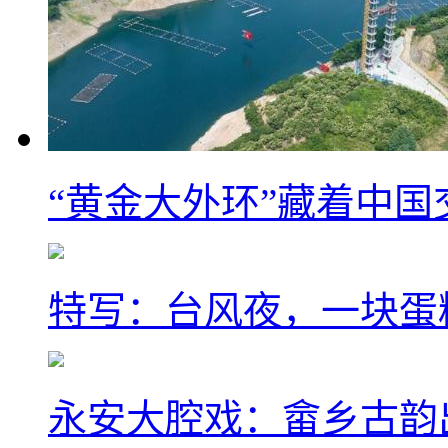
“黄金大外环”藏着中
特写：台风夜，一块蛋
永安大腔戏：畲乡古韵