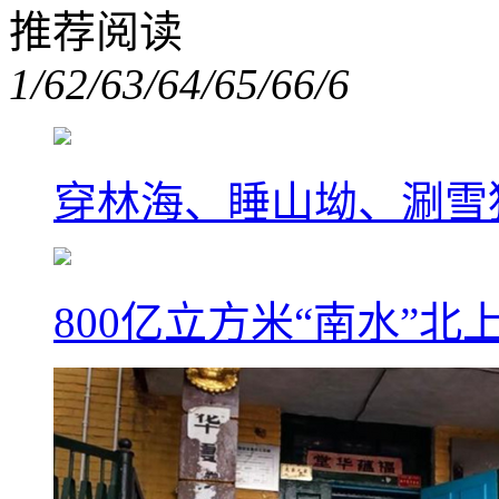
推荐阅读
1/6
2/6
3/6
4/6
5/6
6/6
穿林海、睡山坳、涮雪
800亿立方米“南水”北