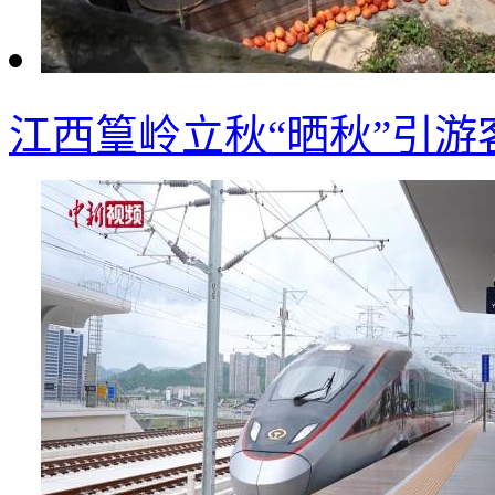
江西篁岭立秋“晒秋”引游