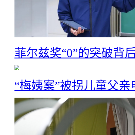
菲尔兹奖“0”的突破背
“梅姨案”被拐儿童父