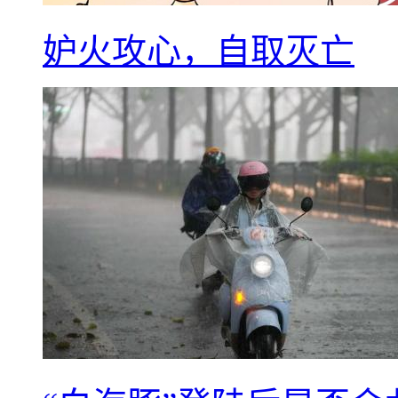
妒火攻心，自取灭亡