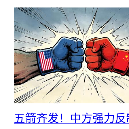
五箭齐发！中方强力反