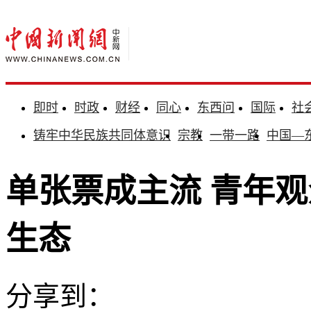
即时
时政
财经
同心
东西问
国际
社
铸牢中华民族共同体意识
宗教
一带一路
中国—
单张票成主流 青年
生态
分享到：