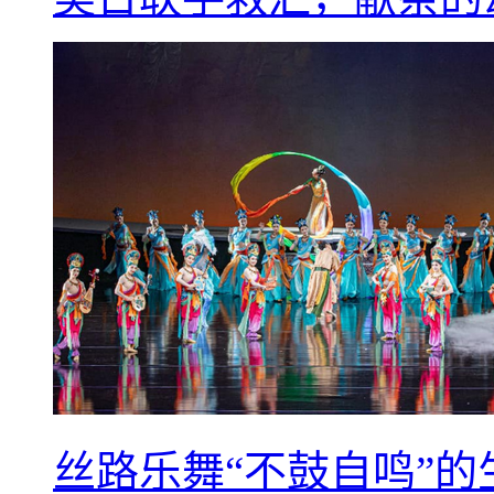
丝路乐舞“不鼓自鸣”