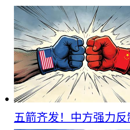
五箭齐发！中方强力反