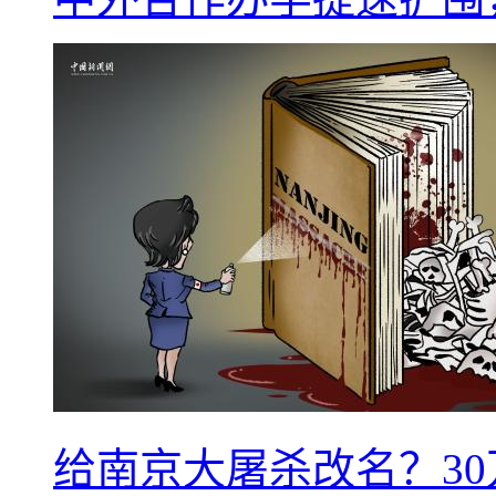
给南京大屠杀改名？3