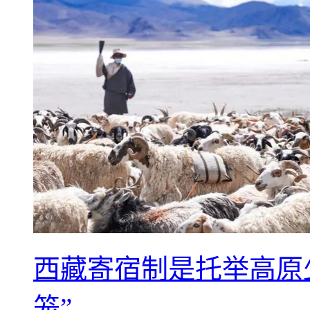
西藏寄宿制是托举高原
笼”