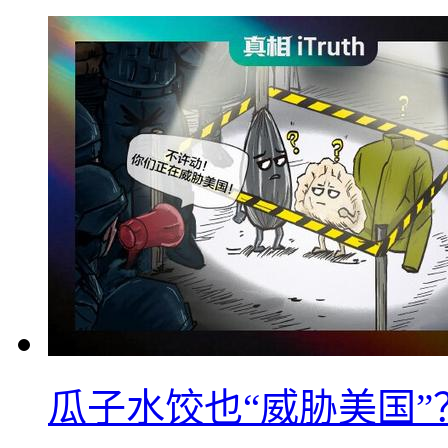
瓜子水饺也“威胁美国”