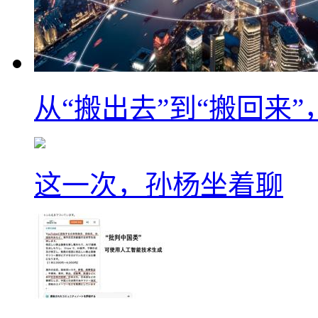
从“搬出去”到“搬回来
这一次，孙杨坐着聊