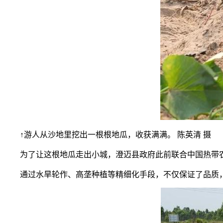
↑游人从沙地里挖出一根根地瓜，收获满满。 陈英清 摄
为了让这根地瓜走出小城，澄迈县政府此前联合
中国热带
通过
水旱轮作、高垄种植
等精细化手段，不仅保证了
品质