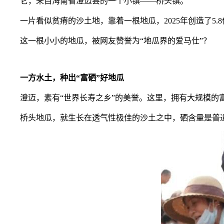
它，来自海南省澄迈县的一个小镇——
桥头镇
。
一片看似贫瘠的沙土地，靠着一根地瓜，2025年创造了
5.
这一根小小的地瓜，被网友赞誉为“
地瓜界的爱马仕
”？
一方水土，种出“富硒”好地瓜
澄迈
，素有“
世界
长寿之
乡
”的美誉。这里，拥有大规模的
桥头地瓜
，就生长在
透气
性极佳的
沙土
之中，
硒含量是普