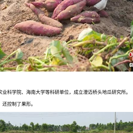
农业科学院
、
海南大学
等科研单位，成立
澄迈桥头地瓜研究所
。
，还控制了
果形
。