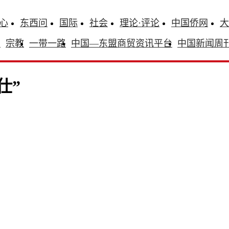
心
东西问
国际
社会
理论·评论
中国侨网
大
识
宗教
一带一路
中国—东盟商贸资讯平台
中国新闻周
仕”