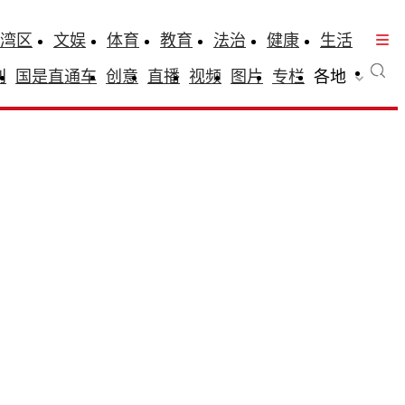
湾区
文娱
体育
教育
法治
健康
生活
刊
国是直通车
创意
直播
视频
图片
专栏
各地