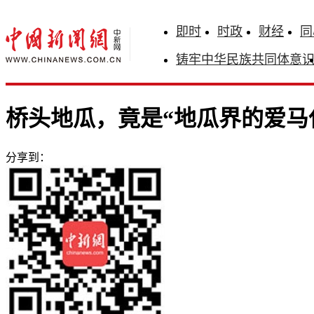
即时
时政
财经
同
铸牢中华民族共同体意
桥头地瓜，竟是“地瓜界的爱马
分享到：