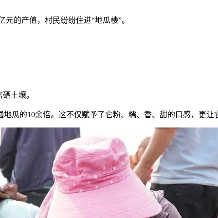
8亿元
的产值，村民纷纷住进“
地瓜楼
”。
富硒土壤
。
通地瓜的10余倍
。这不仅赋予了它
粉、糯、香、甜
的口感，更让