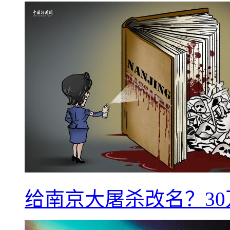
给南京大屠杀改名？3