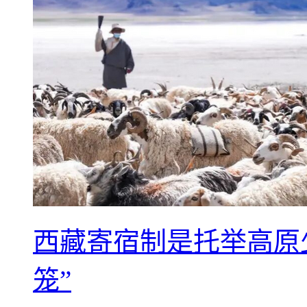
西藏寄宿制是托举高原
笼”