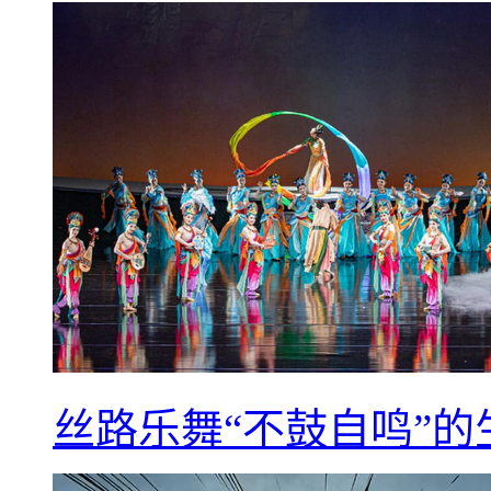
丝路乐舞“不鼓自鸣”