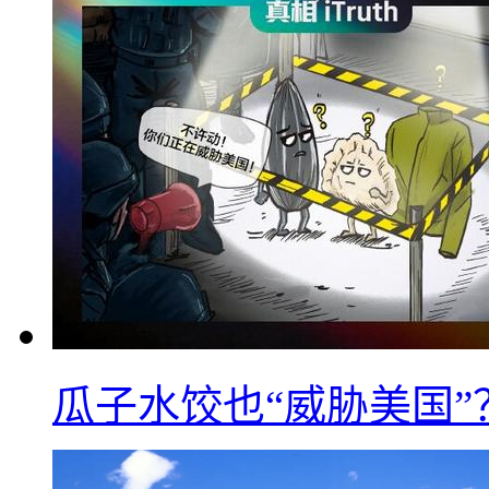
瓜子水饺也“威胁美国”