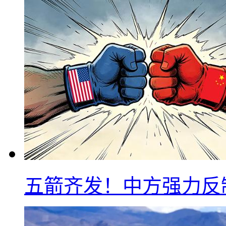
五箭齐发！中方强力反