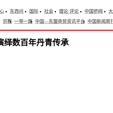
心
东西问
国际
社会
理论·评论
中国侨网
大
识
宗教
一带一路
中国—东盟商贸资讯平台
中国新闻周
演绎数百年丹青传承