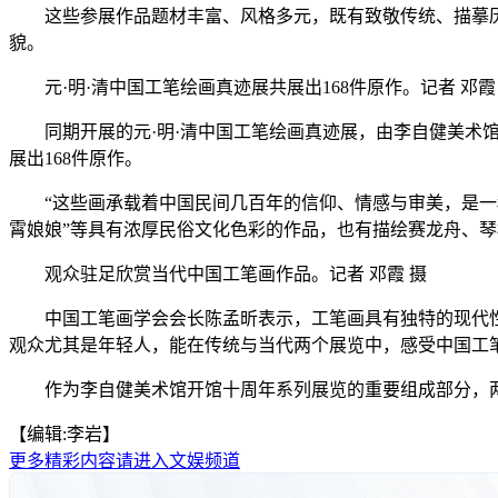
这些参展作品题材丰富、风格多元，既有致敬传统、描摹历
貌。
元·明·清中国工笔绘画真迹展共展出168件原作。记者 邓霞
同期开展的元·明·清中国工笔绘画真迹展，由李自健美术馆
展出168件原作。
“这些画承载着中国民间几百年的信仰、情感与审美，是一种
霄娘娘”等具有浓厚民俗文化色彩的作品，也有描绘赛龙舟、
观众驻足欣赏当代中国工笔画作品。记者 邓霞 摄
中国工笔画学会会长陈孟昕表示，工笔画具有独特的现代性
观众尤其是年轻人，能在传统与当代两个展览中，感受中国工
作为李自健美术馆开馆十周年系列展览的重要组成部分，两大展
【编辑:李岩】
更多精彩内容请进入文娱频道