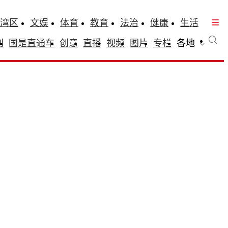
湾区
文娱
体育
教育
法治
健康
生活
刊
国是直通车
创意
直播
视频
图片
专栏
各地