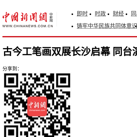
即时
时政
财经
同
铸牢中华民族共同体意
古今工笔画双展长沙启幕 同台
分享到：