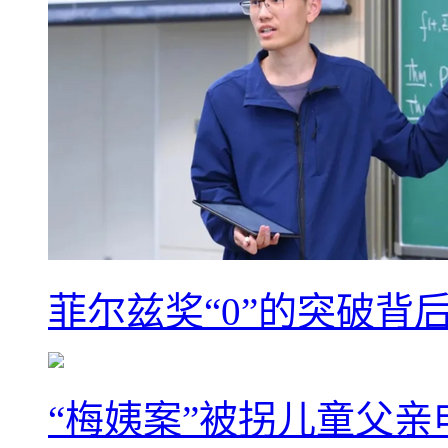
菲尔兹奖“0”的突破背
“梅姨案”被拐儿童父