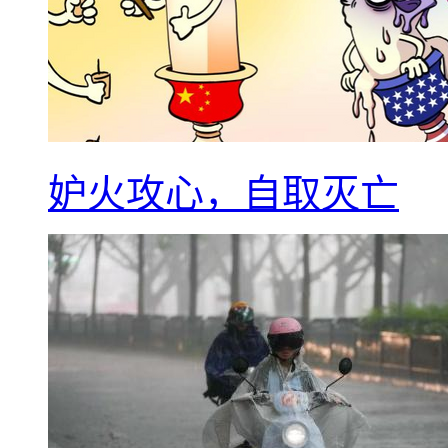
妒火攻心，自取灭亡