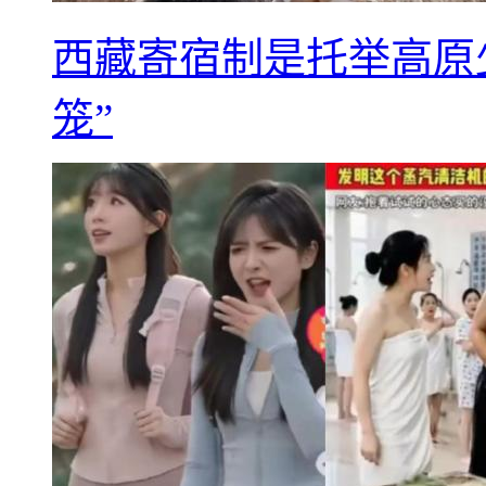
西藏寄宿制是托举高原
笼”