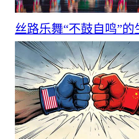
丝路乐舞“不鼓自鸣”