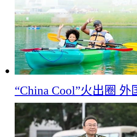
“China Cool”火