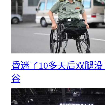
昏迷了10多天后双腿没
谷