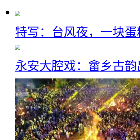
特写：台风夜，一块蛋
永安大腔戏：畲乡古韵