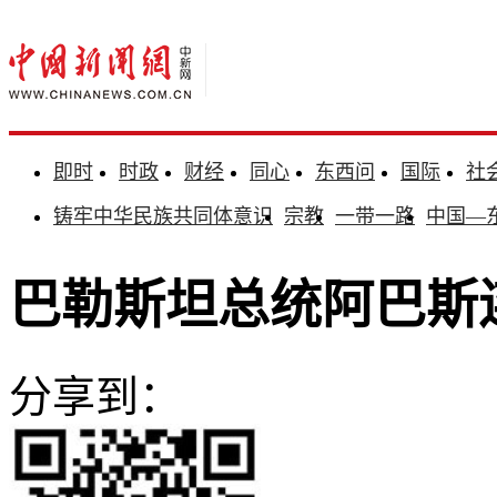
即时
时政
财经
同心
东西问
国际
社
铸牢中华民族共同体意识
宗教
一带一路
中国—
巴勒斯坦总统阿巴斯
分享到：