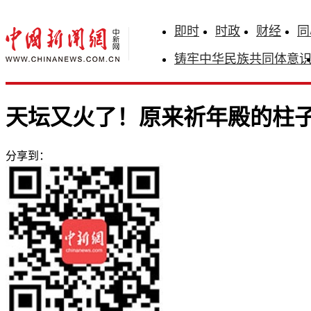
即时
时政
财经
同
铸牢中华民族共同体意
天坛又火了！原来祈年殿的柱
分享到：