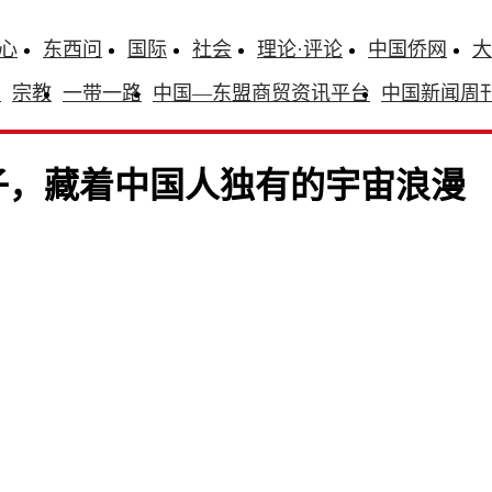
心
东西问
国际
社会
理论·评论
中国侨网
大
识
宗教
一带一路
中国—东盟商贸资讯平台
中国新闻周
子，藏着中国人独有的宇宙浪漫