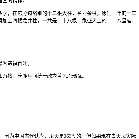
道圆的精神。
季，在它旁边略细的十二根大柱，名为金柱，象征一年的十二
再加上四根龙井柱，一共是二十八根，象征天上的二十八星宿。
最为造福百姓。
和万物，乾隆年间统一改为蓝色琉璃瓦。
，因为中国古代认为，周天是360度的。但如果现在去天坛实际