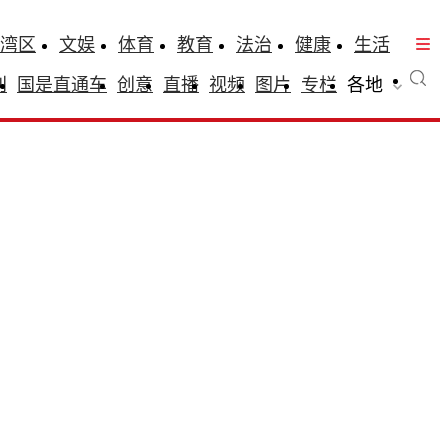
湾区
文娱
体育
教育
法治
健康
生活
刊
国是直通车
创意
直播
视频
图片
专栏
各地