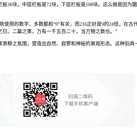
栏板36块，中层栏板是72块，下层栏板是108块。这么做是因
使用的数字，多数都和“9”有关，而216正好是9的24倍，在
之日。二篇之策，万有一千五百二十，当万物之数也。”
肃穆之氛围，营造出自然、寂寥和神秘的景观形态。这种别具一