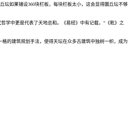
为圜丘坛如果铺设360块栏板，每块栏板太小，这会显得圜丘坛不够
古代哲学中更是代表了天地总和。《易经》中有记载，“《乾》之
格的建筑规划手法，使得天坛在众多古建筑中独树一帜，成为