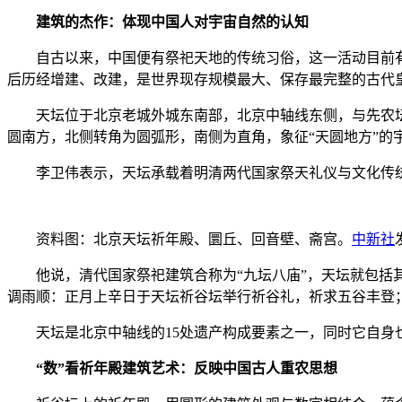
建筑的杰作：体现中国人对宇宙自然的认知
自古以来，中国便有祭祀天地的传统习俗，这一活动目前有考
后历经增建、改建，是世界现存规模最大、保存最完整的古代
天坛位于北京老城外城东南部，北京中轴线东侧，与先农坛
圆南方，北侧转角为圆弧形，南侧为直角，象征“天圆地方”的
李卫伟表示，天坛承载着明清两代国家祭天礼仪与文化传统
资料图：北京天坛祈年殿、圜丘、回音壁、斋宫。
中新社
他说，清代国家祭祀建筑合称为“九坛八庙”，天坛就包括其
调雨顺：正月上辛日于天坛祈谷坛举行祈谷礼，祈求五谷丰登
天坛是北京中轴线的15处遗产构成要素之一，同时它自身也
“数”看祈年殿建筑艺术：反映中国古人重农思想