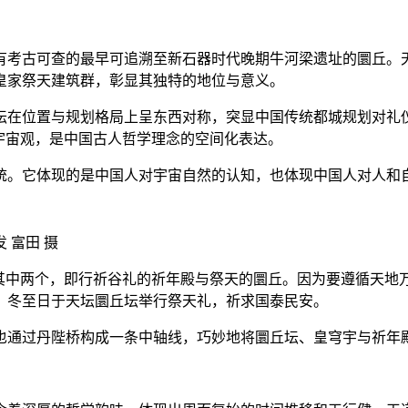
古可查的最早可追溯至新石器时代晚期牛河梁遗址的圜丘。天坛建
皇家祭天建筑群，彰显其独特的地位与意义。
在位置与规划格局上呈东西对称，突显中国传统都城规划对礼仪
宇宙观，是中国古人哲学理念的空间化表达。
。它体现的是中国人对宇宙自然的认知，也体现中国人对人和
发 富田 摄
中两个，即行祈谷礼的祈年殿与祭天的圜丘。因为要遵循天地
；冬至日于天坛圜丘坛举行祭天礼，祈求国泰民安。
通过丹陛桥构成一条中轴线，巧妙地将圜丘坛、皇穹宇与祈年