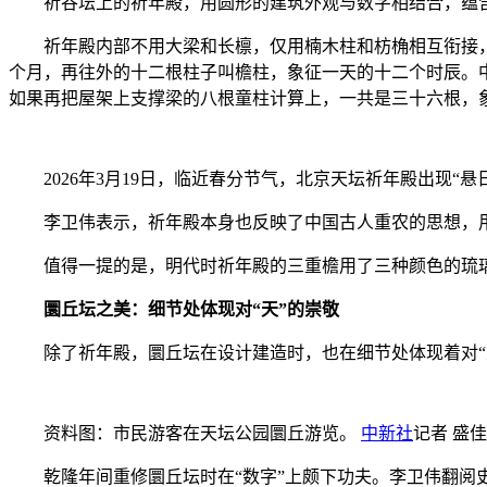
祈谷坛上的祈年殿，用圆形的建筑外观与数字相结合，蕴含
祈年殿内部不用大梁和长檩，仅用楠木柱和枋桷相互衔接，
个月，再往外的十二根柱子叫檐柱，象征一天的十二个时辰。
如果再把屋架上支撑梁的八根童柱计算上，一共是三十六根，
2026年3月19日，临近春分节气，北京天坛祈年殿出现“悬
李卫伟表示，祈年殿本身也反映了中国古人重农的思想，用
值得一提的是，明代时祈年殿的三重檐用了三种颜色的琉璃
圜丘坛之美：细节处体现对“天”的崇敬
除了祈年殿，圜丘坛在设计建造时，也在细节处体现着对“
资料图：市民游客在天坛公园圜丘游览。
中新社
记者 盛佳
乾隆年间重修圜丘坛时在“数字”上颇下功夫。李卫伟翻阅史料