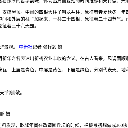
着深厚的哲学韵味，体现出周而复始的时间推移和天行健、天
支撑屋顶。中间的四根大柱子叫龙井柱，象征着春夏秋冬一年四
中间和外层的柱子加起来，一共二十四根，象征着二十四节气。
象征着三十六天罡。
日”景观。
中新社
记者 张祥毅 摄
祈年之名表达出祈祷农业丰收的含义。在古人看来，风调雨顺
瓦，上层是青色，中层是黄色，下层是绿色，分别代表天、地
天”的崇敬。
鹏 摄
发现，乾隆年间在改造圜丘坛的时候，栏板最初想做成360块