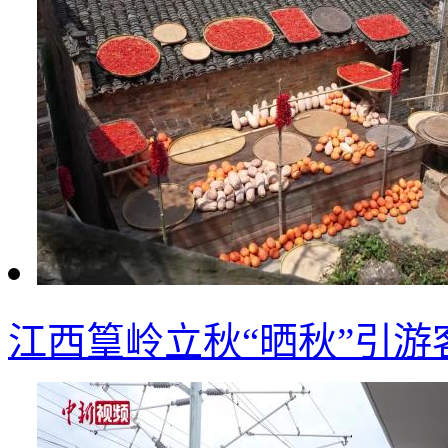
江西篁岭立秋“晒秋”引游