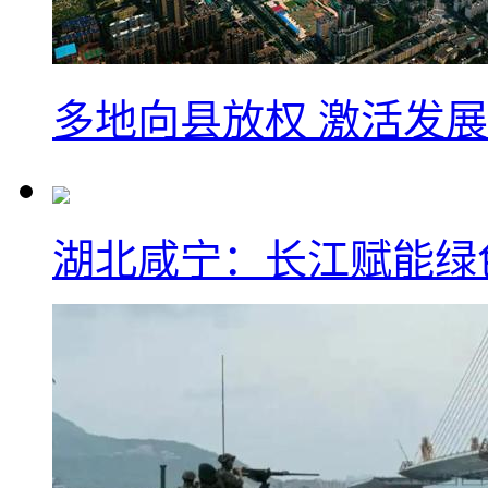
多地向县放权 激活发
湖北咸宁：长江赋能绿