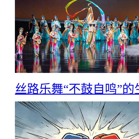
丝路乐舞“不鼓自鸣”