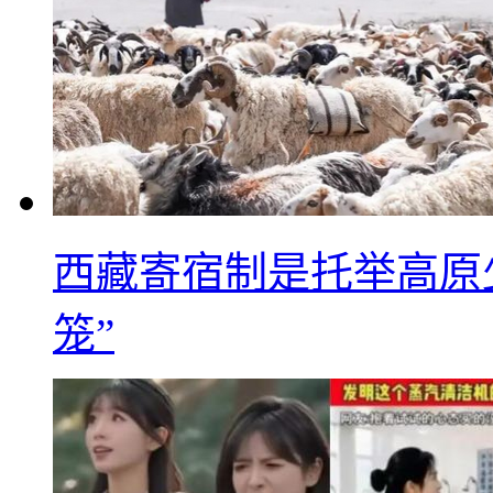
西藏寄宿制是托举高原
笼”