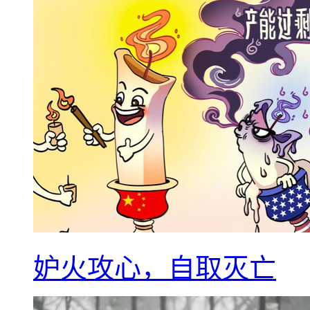
妒火攻心，自取灭亡