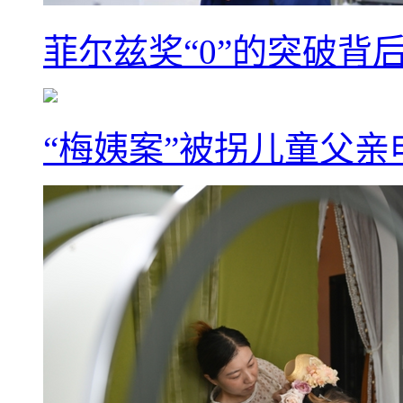
菲尔兹奖“0”的突破背
“梅姨案”被拐儿童父