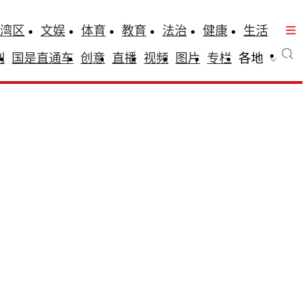
湾区
文娱
体育
教育
法治
健康
生活
刊
国是直通车
创意
直播
视频
图片
专栏
各地