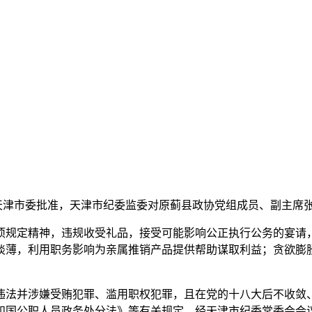
共天津市委批准，天津市纪委监委对原蓟县政协党组成员、副主席
规定精神，违规收受礼品，接受可能影响公正执行公务的宴请，
淡薄，利用职务影响为亲属推销产品提供帮助谋取利益；贪欲膨
法并涉嫌受贿犯罪、滥用职权犯罪，且在党的十八大后不收敛、
和国公职人员政务处分法》等有关规定，经天津市纪委常委会会