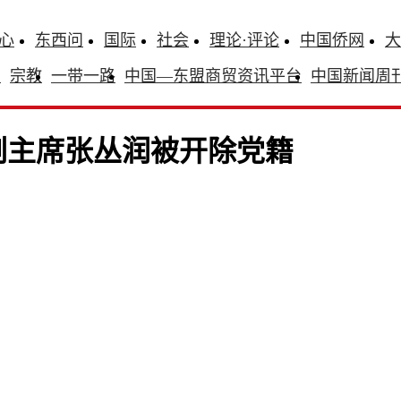
心
东西问
国际
社会
理论·评论
中国侨网
大
识
宗教
一带一路
中国—东盟商贸资讯平台
中国新闻周
副主席张丛润被开除党籍