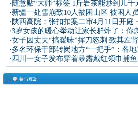
·
随意贴“大师”标签 1斤岩茶能炒到几
·
新疆一处雪崩致10人被困山区 被困人员
·
陕西高院：张扣扣案二审4月11日开庭
·
3岁女孩的暖心举动让家长群炸了：你
·
女子因丈夫“搞暧昧”挥刀怒刺 致其左
·
多名环保干部转岗地方“一把手”：各
·
四川一女子发布穿着暴露戴红领巾捕鱼