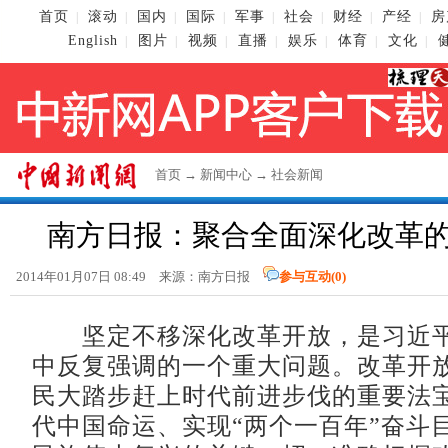
首页
滚动
国内
国际
军事
社会
财经
产经
房
|
|
|
|
|
|
|
|
English
图片
视频
直播
娱乐
体育
文化
|
|
|
|
|
|
|
首页
→
新闻中心
→
社会新闻
南方日报：聚合全面深化改革
2014年01月07日 08:49 来源：南方日报
参与互动(
0
)
坚定不移深化改革开放，是习近平
中反复强调的一个重大问题。改革开
民大踏步赶上时代前进步伐的重要法
代中国命运、实现“两个一百年”奋斗