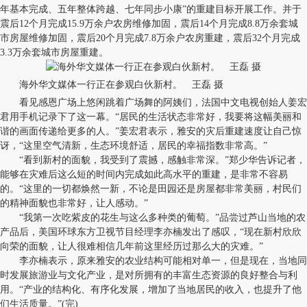
年基本完成、五年整体跨越、七年同步小康”的重建目标开展工作。并于
震后12个月完成15.9万余户农房维修加固，震后14个月完成8.8万余套城
市房屋维修加固，震后20个月完成7.8万余户农房重建，震后32个月完成
3.3万余套城市房屋重建。
海外华文媒体一行正在参观白伙新村。 王磊 摄
看见感恩广场上悠闲跳着广场舞的阿姨们，法国中文电视创始人姜宏
君用手机记录下了这一幕。“居民的生活状态非常好，我要将这幅美丽和
谐的画面传递给更多的人。”姜宏君表示，雅安的灾后重建速度让自己惊
讶，“这里空气清新，生态环境舒适，居民的幸福指数非常高。”
“看到新村的面貌，我受到了震撼，感触非常深。”郑少华告诉记者，
能够在灾难后这么短的时间内完成如此高水平的重建，是非常不容易
的。“这里的一切都焕然一新，不论是田园还是房屋都非常美丽，村民们
的精神面貌也非常好，让人感动。”
“我第一次吃紫皮的花生与这么多种类的葡萄。”品尝过芦山当地的农
产品后，美国环球东方卫视节目经理李亦楠发出了感叹，“现在新村欣欣
向荣的面貌，让人很难相信几年前这里经历过那么大的灾难。”
李亦楠表示，原来雅安的农业结构可能相对单一，但是现在，当地同
时发展旅游业与文化产业，是对所拥有的丰富生态资源的良好整合与利
用。“产业的结构化、有序化发展，增加了当地居民的收入，也提升了他
们生活质量。”(完)