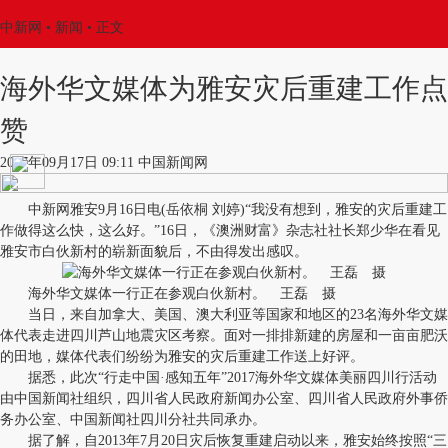
中新网
•
新闻
• 正文
海外华文媒体为雅安灾后重建工作点
赞
2017年09月17日 09:11 中国新闻网
中新网雅安9月16日电(岳依桐 刘婷)“我没有想到，雅安的灾后重建工
作做得这么快，这么好。”16日，《澳洲财富》杂志社社长郑少华在看见
雅安市白伙新村的崭新面貌后，不由得发出感叹。
海外华文媒体一行正在参观白伙新村。 王磊 摄
当日，来自加拿大、美国、澳大利亚等国家和地区的23名海外华文媒
体代表走进四川芦山地震灾区考察。面对一排排新建的房屋和一亩亩肥沃
的田地，媒体代表们纷纷为雅安的灾后重建工作送上好评。
据悉，此次“行走中国·感知五年”2017海外华文媒体美丽四川行活动
由中国新闻社组织，四川省人民政府新闻办公室、四川省人民政府外事侨
务办公室、中国新闻社四川分社共同承办。
据了解，自2013年7月20日灾后恢复重建启动以来，雅安始终按照“三