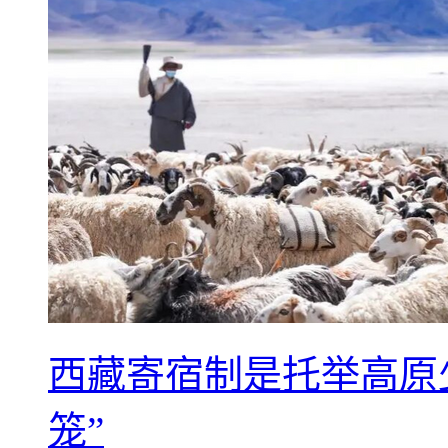
西藏寄宿制是托举高原
笼”