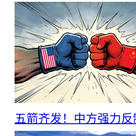
五箭齐发！中方强力反