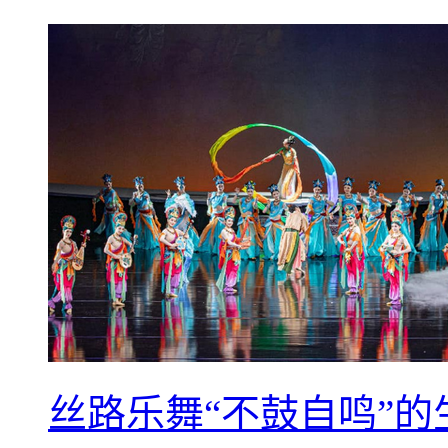
丝路乐舞“不鼓自鸣”