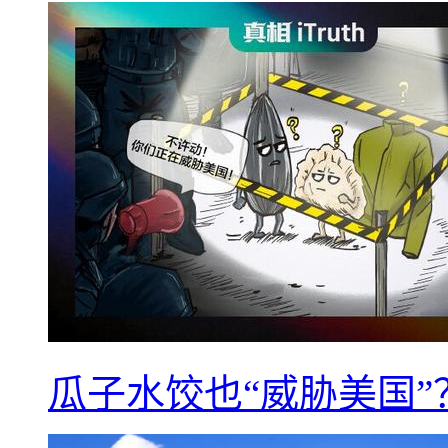
瓜子水饺也“威胁美国”