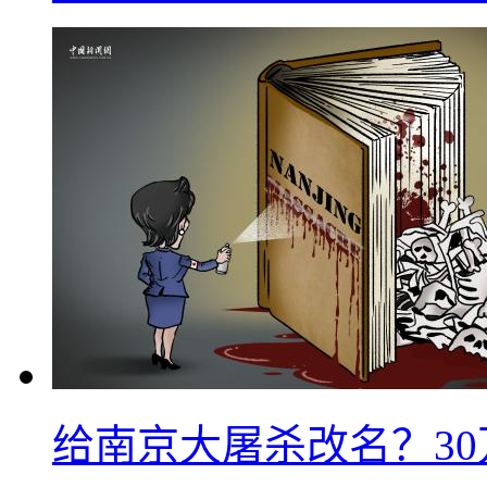
给南京大屠杀改名？3