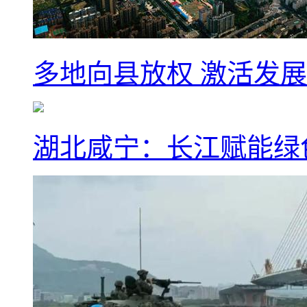
多地向县放权 激活发
湖北咸宁：长江赋能绿