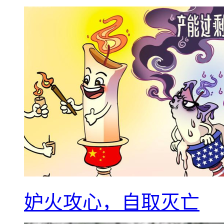
妒火攻心，自取灭亡