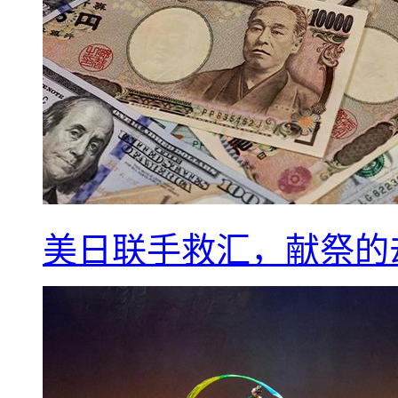
美日联手救汇，献祭的