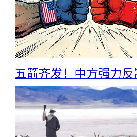
五箭齐发！中方强力反