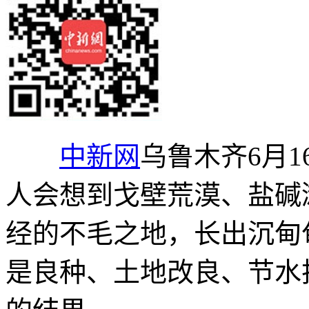
中新网
乌鲁木齐6月1
人会想到戈壁荒漠、盐碱
经的不毛之地，长出沉甸
是良种、土地改良、节水