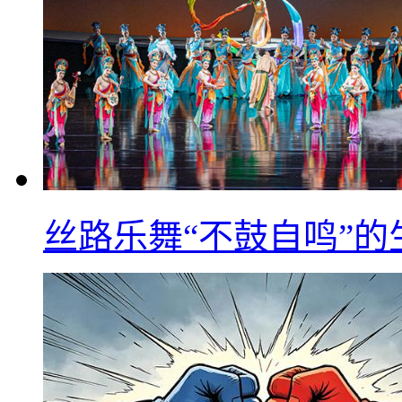
丝路乐舞“不鼓自鸣”