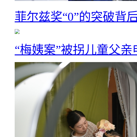
菲尔兹奖“0”的突破背
“梅姨案”被拐儿童父