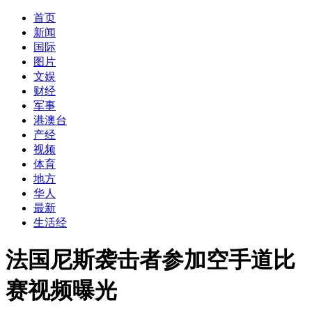
首页
新闻
国际
图片
文娱
财经
军事
港澳台
产经
视频
体育
地方
华人
最新
生活经
法国尼斯袭击者参加空手道比
赛视频曝光