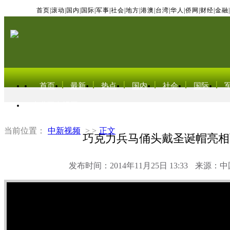
首页
|
滚动
|
国内
|
国际
|
军事
|
社会
|
地方
|
港澳
|
台湾
|
华人
|
侨网
|
财经
|
金融
|
首页
最新
热点
国内
社会
国际
东北亚电视网
当前位置：
中新视频
> >
正文
巧克力兵马俑头戴圣诞帽亮相
发布时间：2014年11月25日 13:33
来源：中