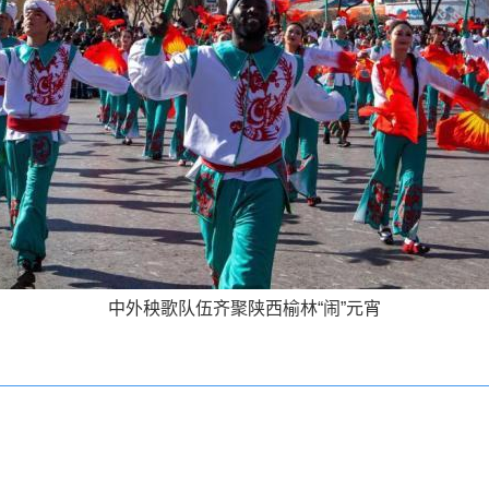
中外秧歌队伍齐聚陕西榆林“闹”元宵