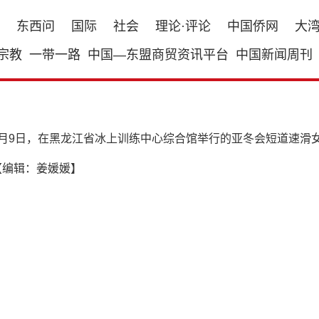
东西问
国际
社会
理论·评论
中国侨网
大
宗教
一带一路
中国—东盟商贸资讯平台
中国新闻周刊
2月9日，在黑龙江省冰上训练中心综合馆举行的亚冬会短道速滑女
【编辑：姜媛媛】