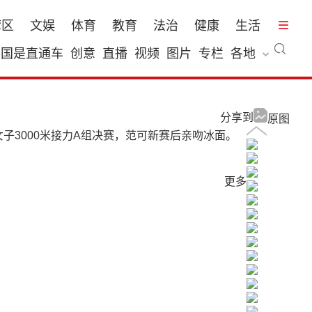
湾区
文娱
体育
教育
法治
健康
生活
国是直通车
创意
直播
视频
图片
专栏
各地
分享到
原图
子3000米接力A组决赛，范可新赛后亲吻冰面。
更多