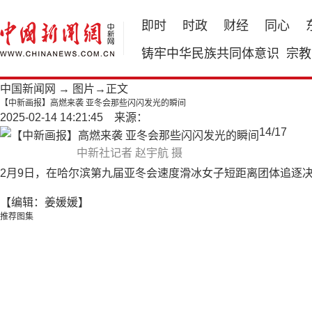
即时
时政
财经
同心
铸牢中华民族共同体意识
宗教
中国新闻网
→
图片
→正文
【中新画报】高燃来袭 亚冬会那些闪闪发光的瞬间
2025-02-14 14:21:45 来源：
14
/
17
中新社记者 赵宇航 摄
2月9日，在哈尔滨第九届亚冬会速度滑冰女子短距离团体追逐决
【编辑：姜媛媛】
推荐图集