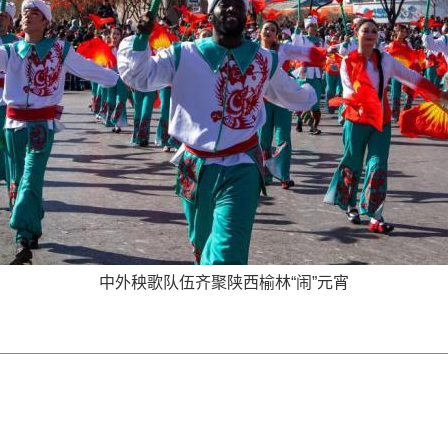
中外秧歌队伍齐聚陕西榆林“闹”元宵