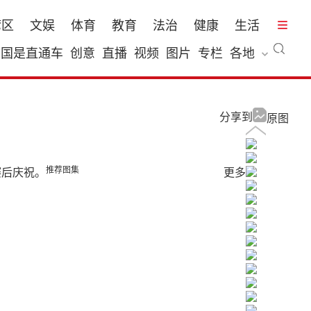
湾区
文娱
体育
教育
法治
健康
生活
国是直通车
创意
直播
视频
图片
专栏
各地
分享到
原图
推荐图集
赛后庆祝。
更多