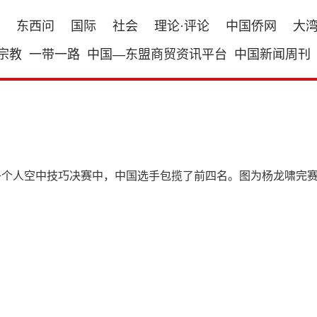
东西问
国际
社会
理论·评论
中国侨网
大
宗教
一带一路
中国—东盟商贸资讯平台
中国新闻周刊
子个人空中技巧决赛中，中国选手包揽了前四名。图为杨龙啸完