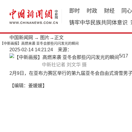
即时
时政
财经
同心
铸牢中华民族共同体意识
中国新闻网
→
图片
→正文
【中新画报】高燃来袭 亚冬会那些闪闪发光的瞬间
2025-02-14 14:21:24 来源：
5
/
17
中新社记者 刘文华 摄
2月9日，在亚布力赛区举行的第九届亚冬会自由式滑雪男
【编辑：姜媛媛】