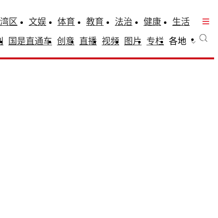
湾区
文娱
体育
教育
法治
健康
生活
刊
国是直通车
创意
直播
视频
图片
专栏
各地