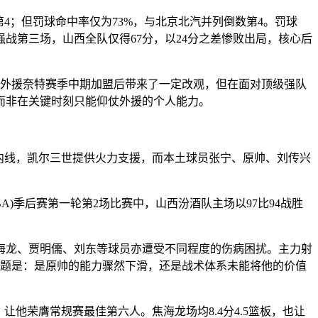
4；但罚球命中率仅为73%，与北京北汽并列倒数第4。罚球
战第三场，山西全队仅得67分，以24分之差惨败出局，核心后
外援奈特赛季中期加盟后带来了一定改观，但在面对顶级强队
而非在关键时刻只能仰仗外援的个人能力。
内线，凯尔三世提供火力支援，而本土球员张宁、原帅、刘传兴
CBA)季后赛第一轮第2场比赛中，山西汾酒队主场以97比94战胜
海龙、贾明儒、刘东等球员亦遭受不同程度的伤病困扰。主力射
思的问题是：是原帅的能力骤然下滑，还是战术体系未能将他的价值
让他荣膺常规赛最佳第六人。焦海龙场均8.4分4.5篮板，也让