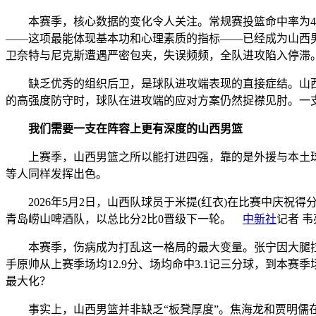
本赛季，核心数据的变化令人关注。常规赛投篮命中率为48%
——这项最能体现基本功和心理素质的指标——已经成为山西男
卫奈特与尼克斯遭遇严密包夹，失误频频，全队进攻陷入停滞
缺乏优秀的组织后卫，是球队进攻端表现的直接症结。山西男
的高强度防守时，球队在进攻端的应对方案仍然捉襟见肘。一
我们需要一支在阵容上更有深度的山西男篮
上赛季，山西男篮之所以能打进四强，靠的是外援与本土球员
等人同样发挥出色。
2026年5月2日，山西队球员于米提(红衣)在比赛中庆祝得
青岛崂山啤酒队，以总比分2比0晋级下一轮。
中新社
记者 韦
本赛季，伤病成为打乱这一格局的最大变量。张宁因大腿拉伤
手原帅从上赛季场均12.9分、场均命中3.1记三分球，到本赛
最大化？
事实上，山西男篮并非缺乏“板凳厚度”。焦海龙和贾明儒在本赛