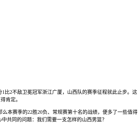
中以总比分1比2不敌卫冕冠军浙江广厦，山西队的赛季征程就此止步。这
值得肯定。
么本赛季的22胜20负、常规赛第十名的战绩，便多了一些值得
心中共同的问题：我们需要一支怎样的山西男篮？