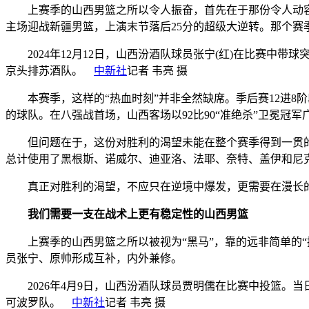
上赛季的山西男篮之所以令人振奋，首先在于那份令人动容的求
主场迎战新疆男篮，上演末节落后25分的超级大逆转。那个赛
2024年12月12日，山西汾酒队球员张宁(红)在比赛中带球
京头排苏酒队。
中新社
记者 韦亮 摄
本赛季，这样的“热血时刻”并非全然缺席。季后赛12进8阶段
的球队。在八强战首场，山西客场以92比90“准绝杀”卫冕冠
但问题在于，这份对胜利的渴望未能在整个赛季得到一贯的体
总计使用了黑根斯、诺威尔、迪亚洛、法耶、奈特、盖伊和尼
真正对胜利的渴望，不应只在逆境中爆发，更需要在漫长的
我们需要一支在战术上更有稳定性的山西男篮
上赛季的山西男篮之所以被视为“黑马”，靠的远非简单的“
员张宁、原帅形成互补，内外兼修。
2026年4月9日，山西汾酒队球员贾明儒在比赛中投篮。当日
可波罗队。
中新社
记者 韦亮 摄