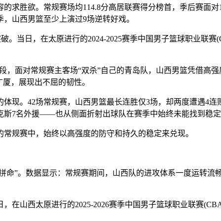
胜欲。常规赛场均114.8分高居联赛得分榜首，季后赛面对1
季，山西男篮至少上演过9场逆转好戏。
突破。当日，在太原进行的2024-2025赛季中国男子篮球职业联赛(
，面对常规赛主客场“双杀”自己的青岛队，山西男篮凭借高强度防
军广厦，展现出不屈的韧性。
现。42场常规赛，山西男篮最长连胜仅3场，却两度遭遇4连
克斯7名外援——也从侧面折射出球队在赛季中始终未能找到稳
常规赛中，始终以高强度的防守和持久的稳定来兑现。
拼命”。数据显示：常规赛期间，山西队的进攻体系一度运转流畅
，在山西太原进行的2025-2026赛季中国男子篮球职业联赛(CB