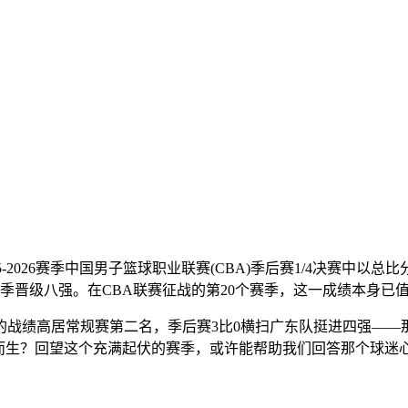
025-2026赛季中国男子篮球职业联赛(CBA)季后赛1/4决赛
季晋级八强。在CBA联赛征战的第20个赛季，这一成绩本身已
战绩高居常规赛第二名，季后赛3比0横扫广东队挺进四强——那
何而生？回望这个充满起伏的赛季，或许能帮助我们回答那个球迷