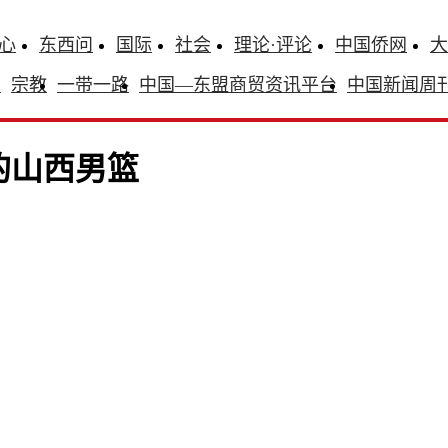
心
东西问
国际
社会
理论·评论
中国侨网
大
识
宗教
一带一路
中国—东盟商贸资讯平台
中国新闻周
的山西男篮