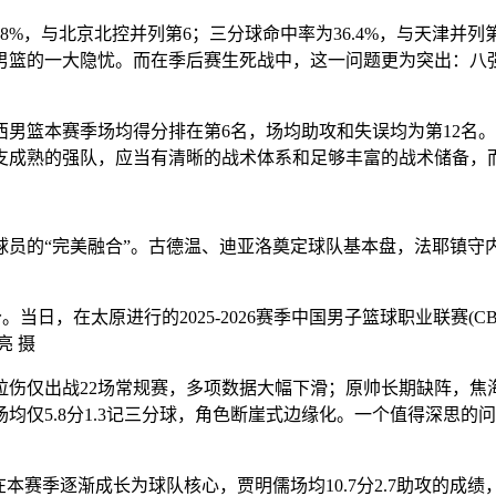
，与北京北控并列第6；三分球命中率为36.4%，与天津并列第
篮的一大隐忧。而在季后赛生死战中，这一问题更为突出：八强
。
篮本赛季场均得分排在第6名，场均助攻和失误均为第12名。
支成熟的强队，应当有清晰的战术体系和足够丰富的战术储备，
的“完美融合”。古德温、迪亚洛奠定球队基本盘，法耶镇守
分。当日，在太原进行的2025-2026赛季中国男子篮球职业联赛(
亮 摄
仅出战22场常规赛，多项数据大幅下滑；原帅长期缺阵，焦
季场均仅5.8分1.3记三分球，角色断崖式边缘化。一个值得深
季逐渐成长为球队核心，贾明儒场均10.7分2.7助攻的成绩，