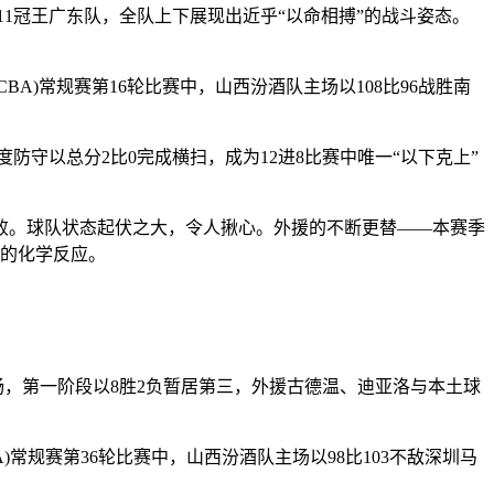
1冠王广东队，全队上下展现出近乎“以命相搏”的战斗姿态。
CBA)常规赛第16轮比赛中，山西汾酒队主场以108比96战胜南
守以总分2比0完成横扫，成为12进8比赛中唯一“以下克上”
败。球队状态起伏之大，令人揪心。外援的不断更替——本赛季
定的化学反应。
，第一阶段以8胜2负暂居第三，外援古德温、迪亚洛与本土球
A)常规赛第36轮比赛中，山西汾酒队主场以98比103不敌深圳马