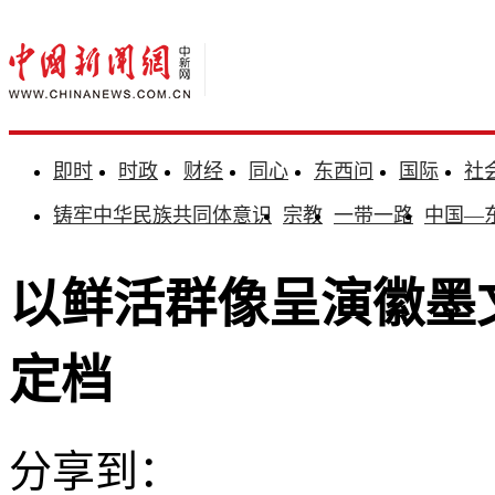
即时
时政
财经
同心
东西问
国际
社
铸牢中华民族共同体意识
宗教
一带一路
中国—
以鲜活群像呈演徽墨
定档
分享到：