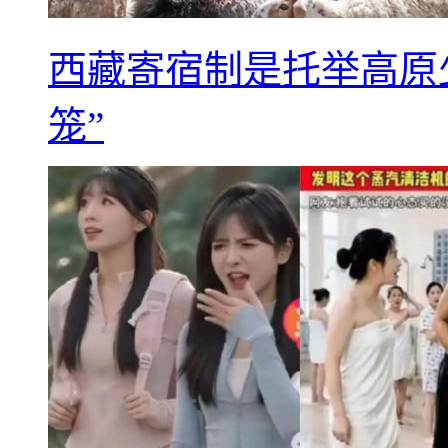
西藏寄宿制是托举高原
笼”