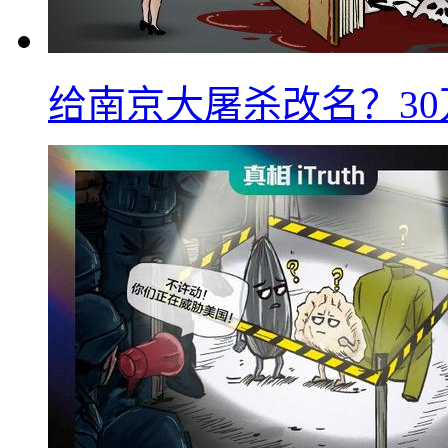
给南京大屠杀改名？3