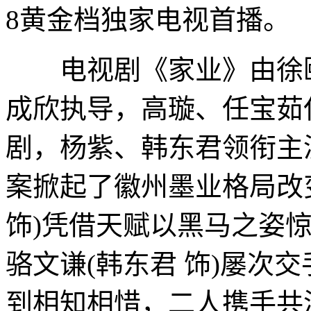
8黄金档独家电视首播。
电视剧《家业》由徐颐
成欣执导，高璇、任宝茹
剧，杨紫、韩东君领衔主
案掀起了徽州墨业格局改
饰)凭借天赋以黑马之姿
骆文谦(韩东君 饰)屡次
到相知相惜，二人携手共