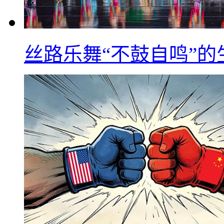
丝路乐舞“不鼓自鸣”