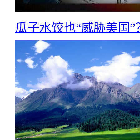
瓜子水饺也“威胁美国”