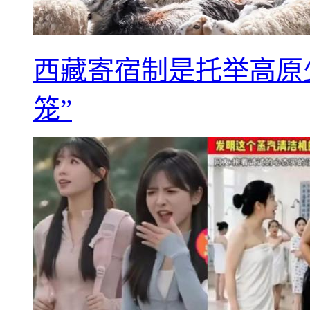
西藏寄宿制是托举高原
笼”