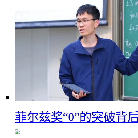
菲尔兹奖“0”的突破背