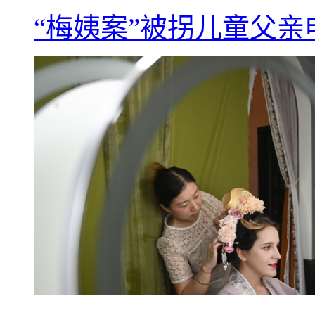
“梅姨案”被拐儿童父