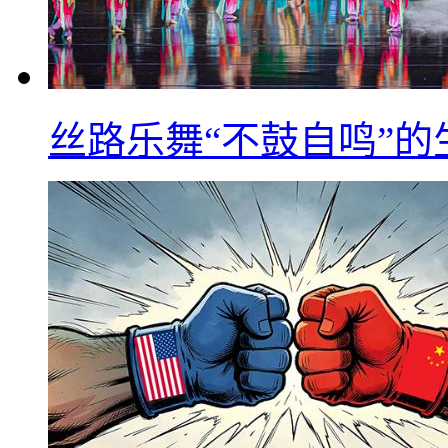
丝路乐舞“不鼓自鸣”