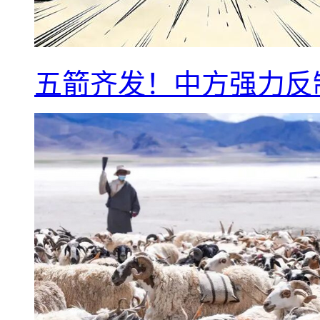
五箭齐发！中方强力反