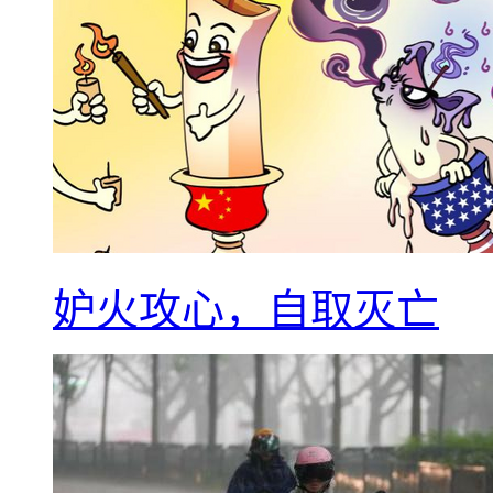
妒火攻心，自取灭亡