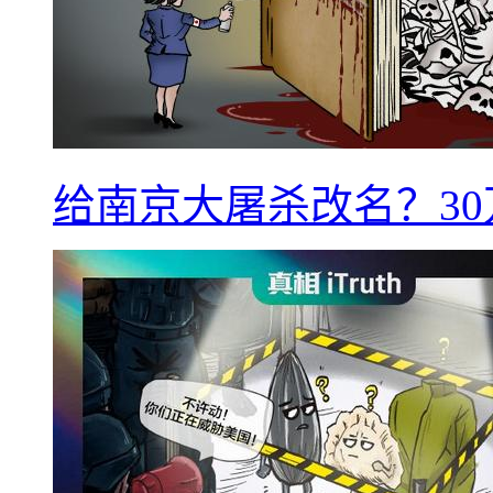
给南京大屠杀改名？3