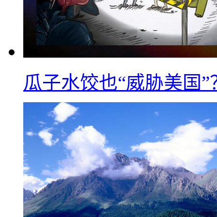
瓜子水饺也“威胁美国”