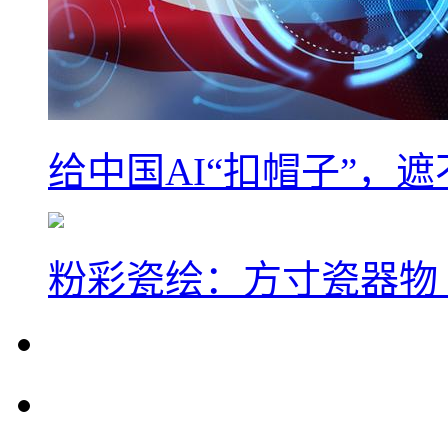
给中国AI“扣帽子”，
粉彩瓷绘：方寸瓷器物