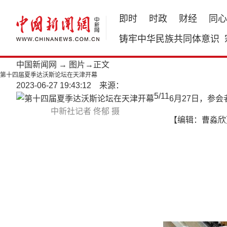
即时
时政
财经
同心
铸牢中华民族共同体意识
中国新闻网
→
图片
→正文
第十四届夏季达沃斯论坛在天津开幕
2023-06-27 19:43:12 来源：
5
/
11
6月27日，参
中新社记者 佟郁 摄
【编辑：曹淼欣