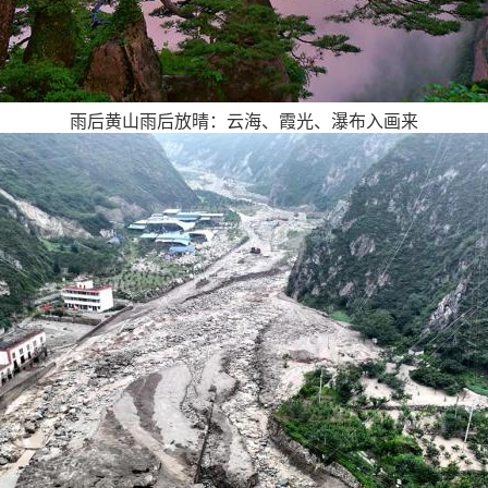
雨后黄山雨后放晴：云海、霞光、瀑布入画来