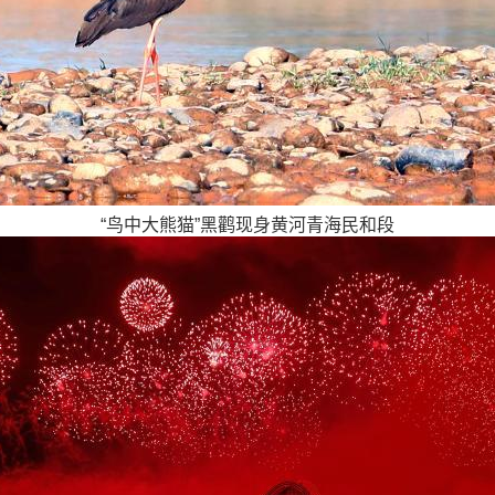
“鸟中大熊猫”黑鹳现身黄河青海民和段