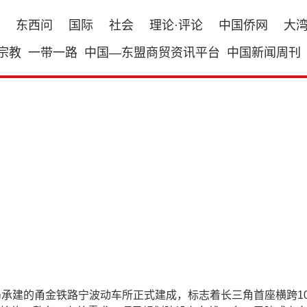
东西问
国际
社会
理论·评论
中国侨网
大
宗教
一带一路
中国—东盟商贸资讯平台
中国新闻周刊
承建的甬金铁路宁波动车所正式建成，标志着长三角首座横跨10