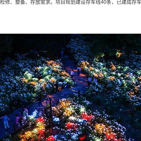
修、整备、存放需求。项目规划建设存车线40条，已建成存车线