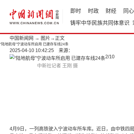
即时
时政
财经
同心
铸牢中华民族共同体意识
中国新闻网
→
图片
→正文
“陆地航母”宁波动车所启用 已建存车线24条
2025-04-10 10:42:25 来源：
2
/
10
中新社记者 王刚 摄
4月9日，一列高铁驶入宁波动车所车库。近日，由中铁四局