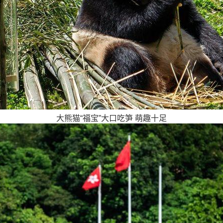
大熊猫“福宝”大口吃笋 萌趣十足