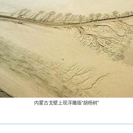
内蒙古戈壁上现浮雕版“胡杨树”