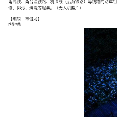
甬高铁、甬台温铁路、杭深线（沿海铁路）等线路的动车组检
修、排污、清洗等服务。（无人机照片）
【编辑：韦俊龙】
推荐图集