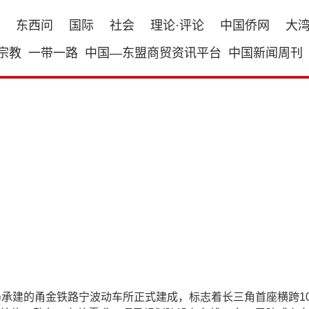
东西问
国际
社会
理论·评论
中国侨网
大
宗教
一带一路
中国—东盟商贸资讯平台
中国新闻周刊
承建的甬金铁路宁波动车所正式建成，标志着长三角首座横跨10