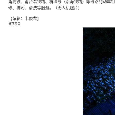
甬高铁、甬台温铁路、杭深线（沿海铁路）等线路的动车组检
修、排污、清洗等服务。（无人机照片）
【编辑：韦俊龙】
推荐图集