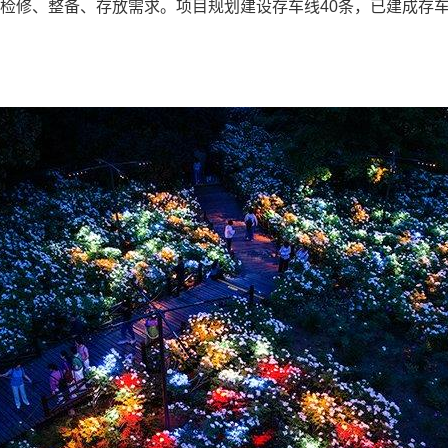
修、整备、存放需求。项目规划建设存车线40条，已建成存车线