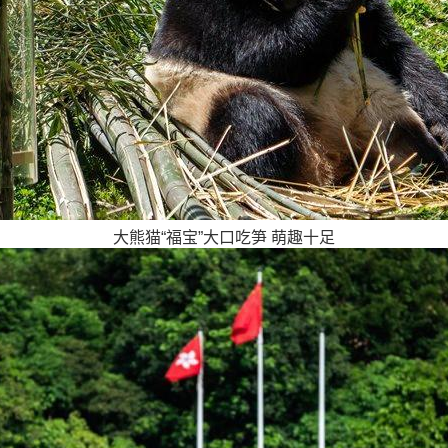
大熊猫“福宝”大口吃笋 萌趣十足