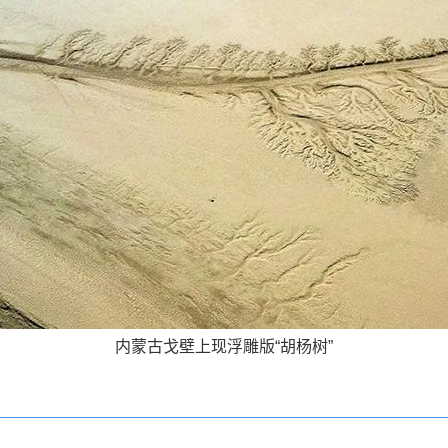
内蒙古戈壁上现浮雕版“胡杨树”