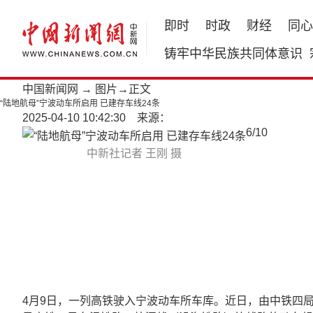
即时
时政
财经
同心
铸牢中华民族共同体意识
中国新闻网
→
图片
→正文
“陆地航母”宁波动车所启用 已建存车线24条
2025-04-10 10:42:30 来源：
6
/
10
中新社记者 王刚 摄
4月9日，一列高铁驶入宁波动车所车库。近日，由中铁四局