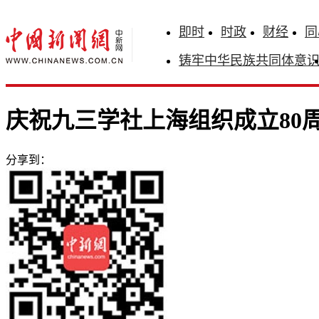
即时
时政
财经
同
铸牢中华民族共同体意
庆祝九三学社上海组织成立80
分享到：