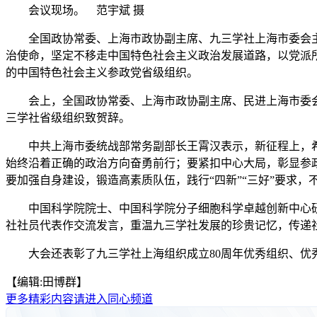
会议现场。 范宇斌 摄
全国政协常委、上海市政协副主席、九三学社上海市委会主
治使命，坚定不移走中国特色社会主义政治发展道路，以党派
的中国特色社会主义参政党省级组织。
会上，全国政协常委、上海市政协副主席、民进上海市委会
三学社省级组织致贺辞。
中共上海市委统战部常务副部长王霄汉表示，新征程上，希
始终沿着正确的政治方向奋勇前行；要紧扣中心大局，彰显参
要加强自身建设，锻造高素质队伍，践行“四新”“三好”要求
中国科学院院士、中国科学院分子细胞科学卓越创新中心研
社社员代表作交流发言，重温九三学社发展的珍贵记忆，传递
大会还表彰了九三学社上海组织成立80周年优秀组织、优秀个
【编辑:田博群】
更多精彩内容请进入同心频道