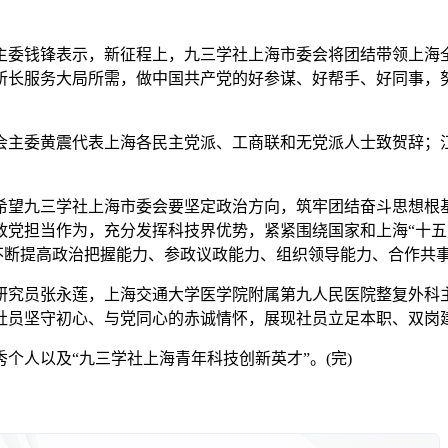
委钱锋表示，新征程上，九三学社上海市委会将团结带领上海全
所长服务大局所需，做中国共产党的好参谋、好帮手、好同事，
主委黄震代表上海各民主党派、工商联和无党派人士致贺辞；江
望九三学社上海市委会要坚定政治方向，筑牢团结奋斗思想根基
政党担当作为，充分发挥科技界优势，紧紧围绕国家和上海“十五
，不断提高政治把握能力、参政议政能力、组织领导能力、合作共
究员张永莲，上海交通大学医学院附属第九人民医院整复外科主
社员坚守初心、与党同心的赤诚情怀，展现社员立足本职、双岗
人以及“九三学社上海青年科技创新英才”。(完)