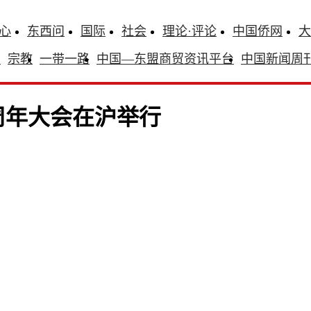
心
东西问
国际
社会
理论·评论
中国侨网
大
识
宗教
一带一路
中国—东盟商贸资讯平台
中国新闻周
周年大会在沪举行