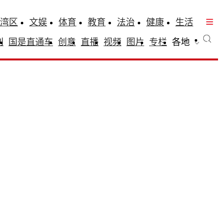
湾区
文娱
体育
教育
法治
健康
生活
刊
国是直通车
创意
直播
视频
图片
专栏
各地