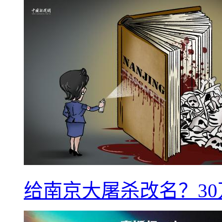
给南京大屠杀改名？3