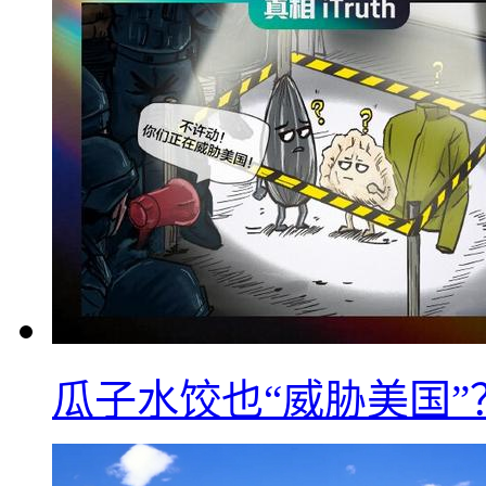
瓜子水饺也“威胁美国”