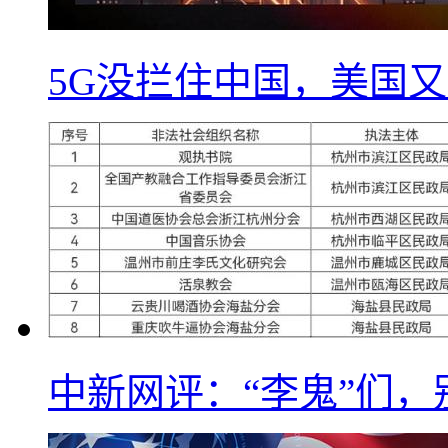
5G没拦住中国，美国又
中新网评：“李鬼”们，