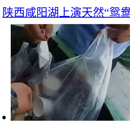
陕西咸阳湖上演天然“鸳鸯