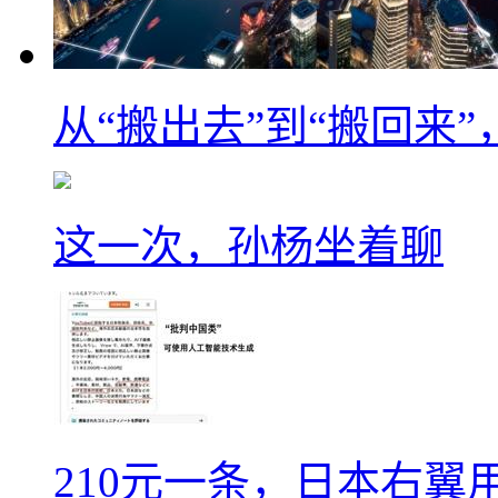
从“搬出去”到“搬回来
这一次，孙杨坐着聊
210元一条，日本右翼