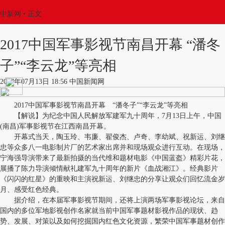
中新网
•
正文
2017中国军事影视节南昌开幕 “潘冬
子”“李云龙”等亮相
2017年07月13日 18:56 中国新闻网
2017中国军事影视节南昌开幕 “潘冬子”“李云龙”等亮相
【解说】为纪念中国人民解放军建军九十周年，7月13日上午，中国
(南昌)军事影视节在江西南昌开幕。
开幕式当天，陶玉玲、韦廉、翟俊杰、卢奇、李幼斌、祝新运、刘继
忠等众多八一电影制片厂的艺术家出席并和现场观众进行互动。在现场，
宁海强导演带来了最新拍摄的当代维和题材电影《中国蓝盔》精彩片花，
展播了陈力导演倾情献礼建军九十周年的新片《血战湘江》。经典影片
《闪闪的红星》的重映和主演祝新运、刘继忠的分享让观众们回忆流金岁
月、感受红色经典。
据介绍，在本届军事影视节期间，还将上演两场军事影视论坛，来自
国内的多位军地影视创作名家就当前中国军事题材影视作品的现状、趋
势、发展、对策以及如何挖掘国内红色文化资源，繁荣中国军事题材创作