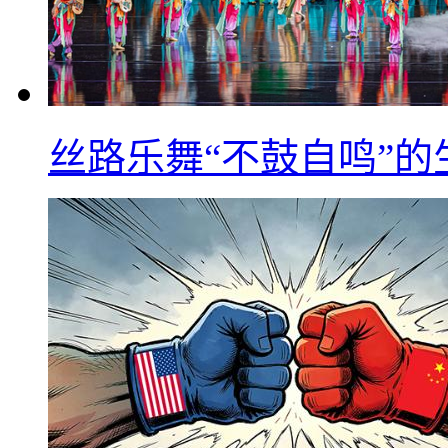
丝路乐舞“不鼓自鸣”