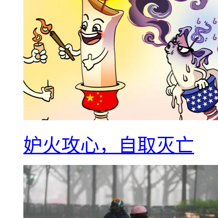
妒火攻心，自取灭亡