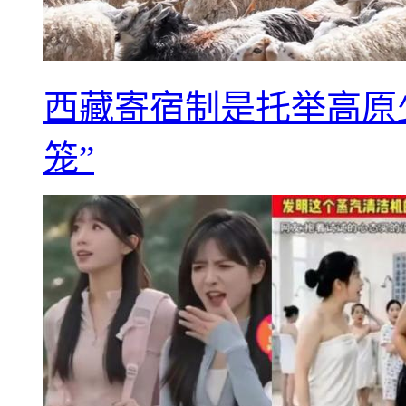
西藏寄宿制是托举高原
笼”