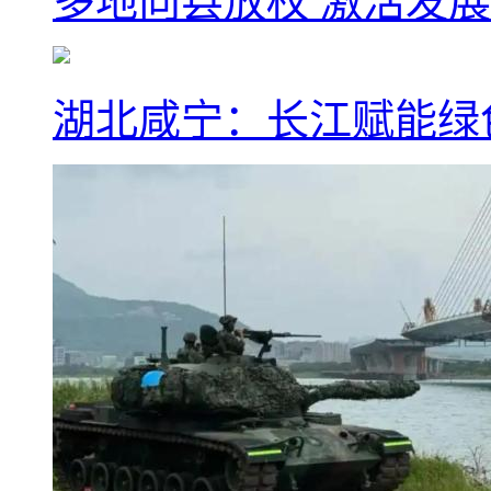
多地向县放权 激活发
湖北咸宁：长江赋能绿