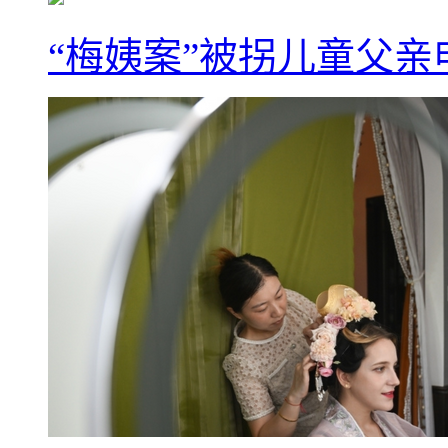
“梅姨案”被拐儿童父