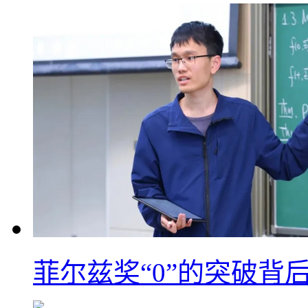
菲尔兹奖“0”的突破背