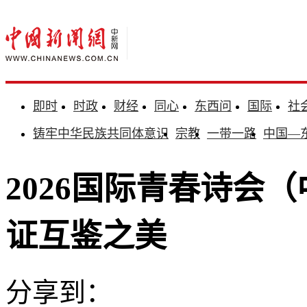
即时
时政
财经
同心
东西问
国际
社
铸牢中华民族共同体意识
宗教
一带一路
中国—
2026国际青春诗会
证互鉴之美
分享到：