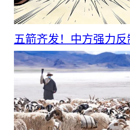
五箭齐发！中方强力反