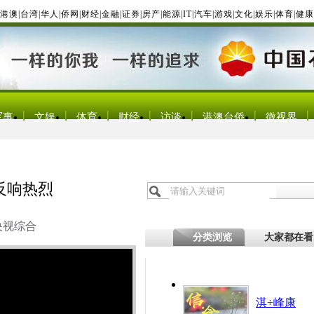
港澳
|
台湾
|
华人
|
侨网
|
财经
|
金融
|
证券
|
房产
|
能源
|
IT
|
汽车
|
游戏
|
文化
|
娱乐
|
体育
|
健康
军事
文娱
体育
财经
访谈
港澳台侨
微视界
反响热烈
央视综合
分类浏览
大家都在看
淇÷峰康