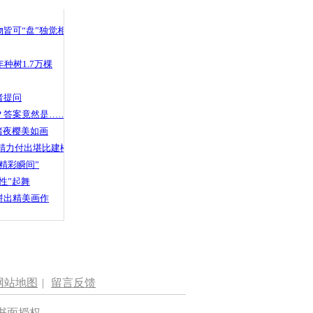
皆可“盘”独觉相声
种树1.7万棵
者提问
？答案竟然是……
渚夜樱美如画
精力付出堪比建楼
精彩瞬间”
性”起舞
拼出精美画作
网站地图
|
留言反馈
书面授权。