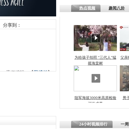
热点视频
趣闻八卦
分享到：
为给孩子拍照 “三代人”猛
父亲
摇海棠树
责任编辑：【
田博川
】
陆军海拔3000米高原检验
男
训练成果
24小时视频排行
一周