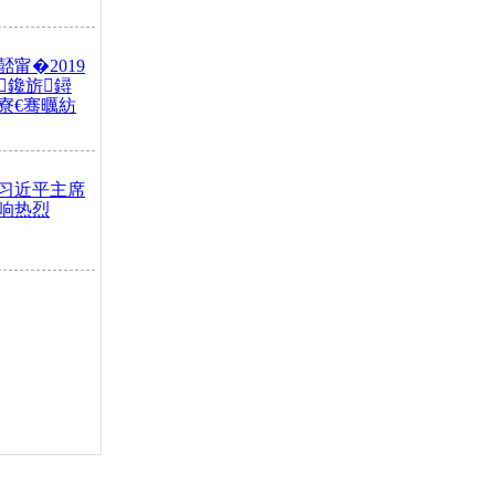
甯�2019
鑱旂鐞
寮€骞曞紡
习近平主席
响热烈