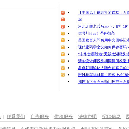
【中国风】德云社孟鹤堂：万物
深
河北无腿老兵马三小：爬行19年
信号灯Plus！浑身都亮
美国发言人即兴用中文回答记
现代密码学之父如何保存密码
“中华赏樱胜地”无锡太湖鼋头
清华设计师投身胡同厕所改造 
盘点韩国瑜访大陆台前幕后的“
想过桥就得跳舞！游客上桥“魔
祁连山下玉石画师用废弃玉石
s
|
联系我们
|
广告服务
|
供稿服务
|
法律声明
|
招聘信息
|
刊载信息，不代表中新社和中新网观点。 刊用本网站稿件，务经