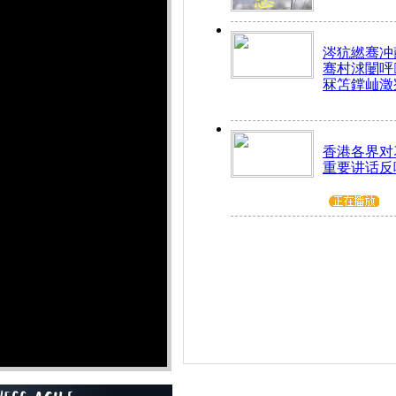
涔犺繎骞冲嚭
骞村浗闄呯
冧笘鐣屾澂
香港各界对
重要讲话反