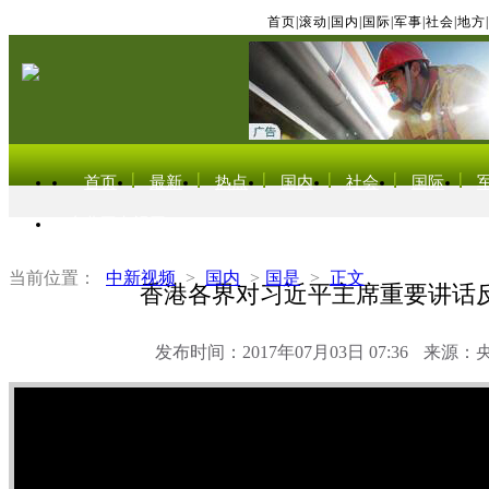
首页
|
滚动
|
国内
|
国际
|
军事
|
社会
|
地方
|
首页
最新
热点
国内
社会
国际
东北亚电视网
当前位置：
中新视频
>
国内
>
国是
>
正文
香港各界对习近平主席重要讲话
发布时间：2017年07月03日 07:36
来源：