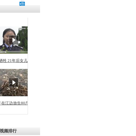
牺牲 21年后女儿从警
子在江边放生80斤蛇
视频排行