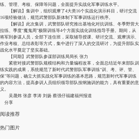
练、管理、考核、保障等问题，全面提升实战化军事训练水平。
【解说】集训中，组织观摩了4大类16个实战化演示科目，研讨交流
16项经验做法，规范武警部队新体制下军事训练运行秩序。
【解说】此次集训，武警部队研究推出基地化对抗训练、冬季野营大
拉练、季度“魔鬼周”极限训练等4个方面实战化训练指导手册。期间，从
将军到参谋人员，全部下连住班，采取辅导授课、研讨交流、观摩演示、
作业考核、总结表彰等方式，集中进行了深入的交流研讨，为提升部队实
战化水平奠定了坚实基础。
【同期】武警部队参谋部训练局局长 张力
紧密对接武警部队规模结构和力量编程改革，全面总结近年来部队训
练实践的成果，系统规范了新时代武警部队军事训练“训、考、评、管、
保”等问题，确立大抓实战化军事训练的基本思路，规范新时代军事训练
的内容方法，提高参训人员组织领导部队按纲施训的能力，具有重要的意
义。
吴晟炜 张彦 李涛 刘扬 蔡强仔福建福州报道
分享
阅读推荐
热门图片