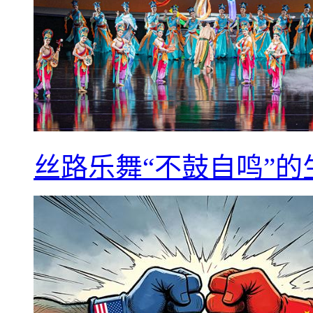
丝路乐舞“不鼓自鸣”