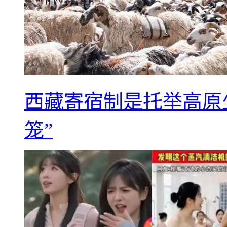
西藏寄宿制是托举高原
笼”