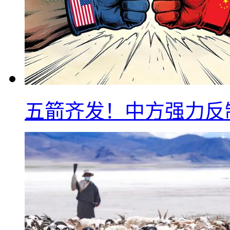
五箭齐发！中方强力反