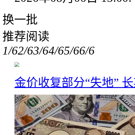
换一批
推荐阅读
1/6
2/6
3/6
4/6
5/6
6/6
金价收复部分“失地” 