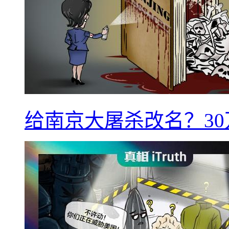
给南京大屠杀改名？3