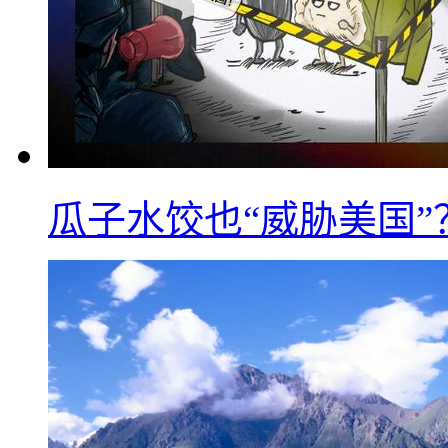
瓜子水饺也“威胁美国”