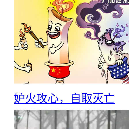
妒火攻心，自取灭亡