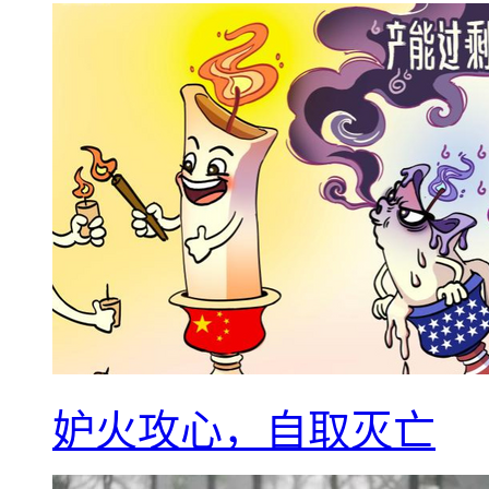
妒火攻心，自取灭亡