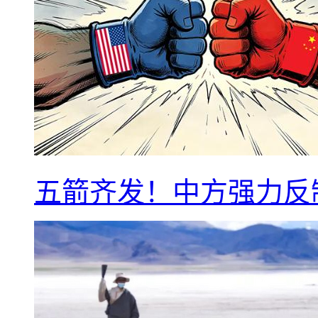
五箭齐发！中方强力反