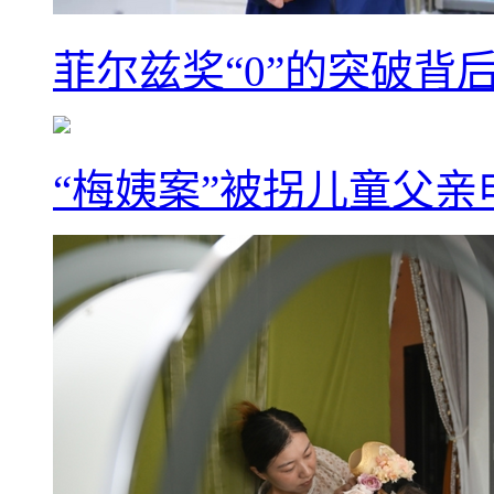
菲尔兹奖“0”的突破背
“梅姨案”被拐儿童父