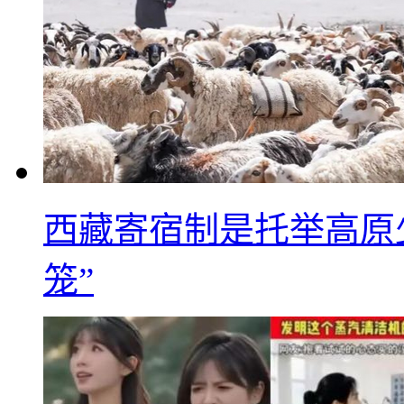
西藏寄宿制是托举高原
笼”