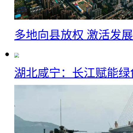
多地向县放权 激活发
湖北咸宁：长江赋能绿