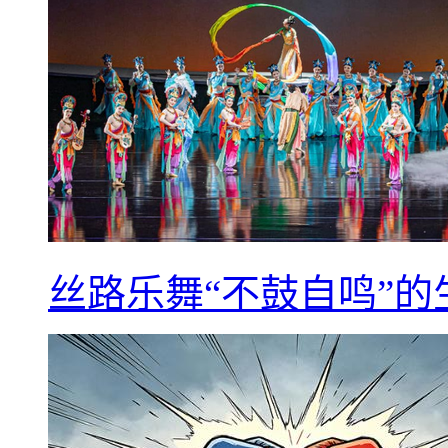
丝路乐舞“不鼓自鸣”