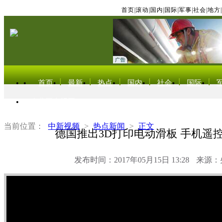
首页
|
滚动
|
国内
|
国际
|
军事
|
社会
|
地方
|
首页
最新
热点
国内
社会
国际
东北亚电视网
当前位置：
中新视频
>
热点新闻
>
正文
德国推出3D打印电动滑板 手机遥
发布时间：2017年05月15日 13:28
来源：