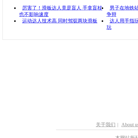
厉害了！滑板达人竟是盲人 手拿盲杖
男子在地铁站
也不影响速度
争辩
运动达人技术高 同时驾驭两块滑板
达人用手指玩
玩
关于我们
|
About u
本网站所