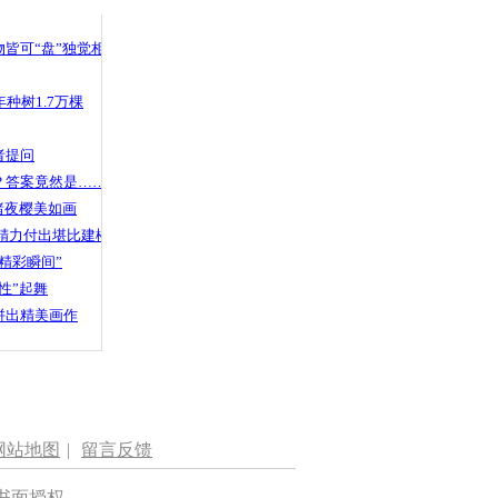
皆可“盘”独觉相声
种树1.7万棵
者提问
？答案竟然是……
渚夜樱美如画
精力付出堪比建楼
精彩瞬间”
性”起舞
拼出精美画作
网站地图
|
留言反馈
书面授权。