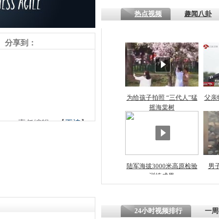
热点视频
趣闻八卦
分享到：
为给孩子拍照 “三代人”猛
父亲
摇海棠树
责任编辑：【
王祎
】
陆军海拔3000米高原检验
男
训练成果
24小时视频排行
一周