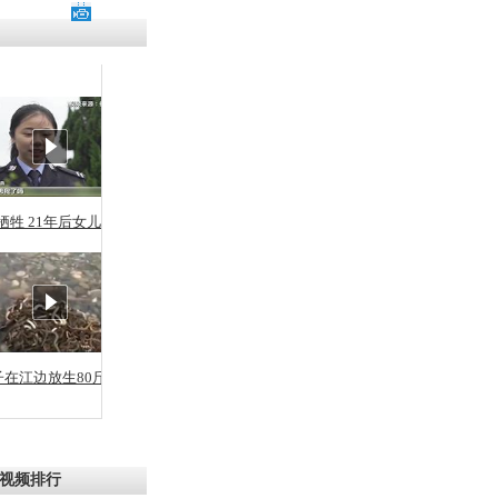
牺牲 21年后女儿从警
子在江边放生80斤蛇
视频排行