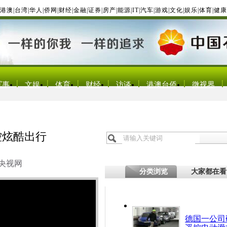
港澳
|
台湾
|
华人
|
侨网
|
财经
|
金融
|
证券
|
房产
|
能源
|
IT
|
汽车
|
游戏
|
文化
|
娱乐
|
体育
|
健康
军事
文娱
体育
财经
访谈
港澳台侨
微视界
控炫酷出行
央视网
分类浏览
大家都在看
德国一公司