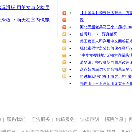
玩滑板 用英文与安检员
【中国风】德云社孟鹤堂：万物
滑板 下雨天在室内也能
深
河北无腿老兵马三小：爬行19年
信号灯Plus！浑身都亮
美国发言人即兴用中文回答记
现代密码学之父如何保存密码
“中华赏樱胜地”无锡太湖鼋头
清华设计师投身胡同厕所改造 
盘点韩国瑜访大陆台前幕后的“
想过桥就得跳舞！游客上桥“魔
祁连山下玉石画师用废弃玉石
s
|
联系我们
|
广告服务
|
供稿服务
|
法律声明
|
招聘信息
|
刊载信息，不代表中新社和中新网观点。 刊用本网站稿件，务经