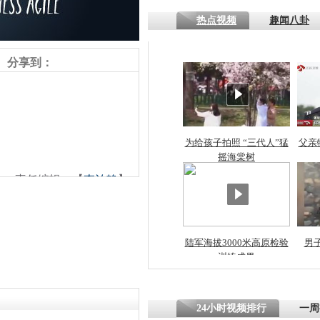
熷悎浣� 
热点视频
趣闻八卦
瘑灞€
分享到：
娉板浗閫€
笂灏嗭細姝�
忓彈瀹炴垬
鍚稿紩澶氬
ㄤ笘鐣岃
为给孩子拍照 “三代人”猛
父亲
摇海棠树
责任编辑：【
李泊静
】
709克拉塞
原石纽约拍
陆军海拔3000米高原检验
男
训练成果
24小时视频排行
一周