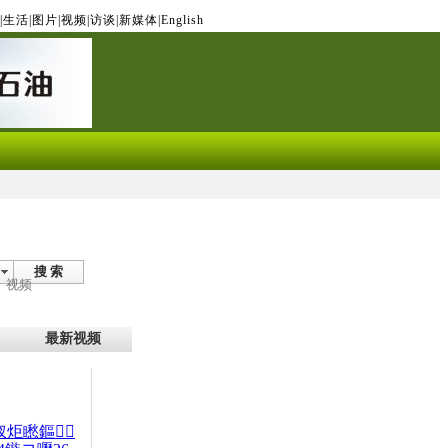
|
生活
|
图片
|
视频
|
访谈
|
新媒体
|
English
搜 索
视频
最新视频
杈炬矁鏂