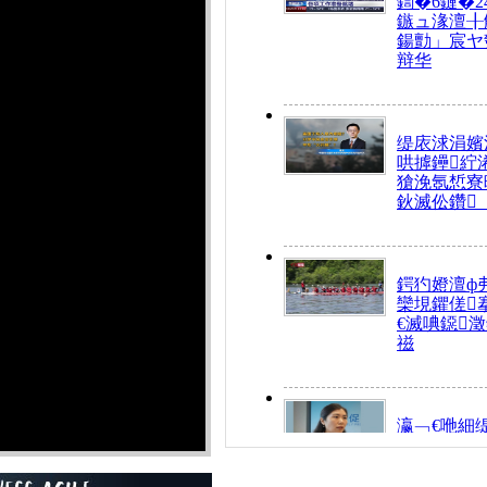
鍧�6鏈�2
鏃ュ湪澶╂
鍚勯」宸ヤ
辩华
缇庡浗涓嬪
哄摢鑸紵
獊浼氬惁寮
鈥滅伀鑽
鍔犳嬁澶ф
欒垷鑺傞
€滅唺鐚
禌
瀛﹁€咃細
€间笢鍗椾
解€滆劚閽
姪鎺ㄤ腑鍥