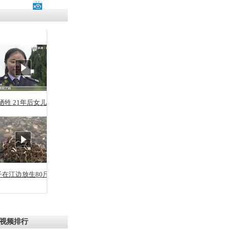
涓ㄥ浗闄呰
褰圭┖鍐涗
-10CE缁
妫€楠岋紝
浗鍏虫敞涓
牺牲 21年后女儿从警
拉利昂钻石
出
子在江边放生80斤蛇
视频排行