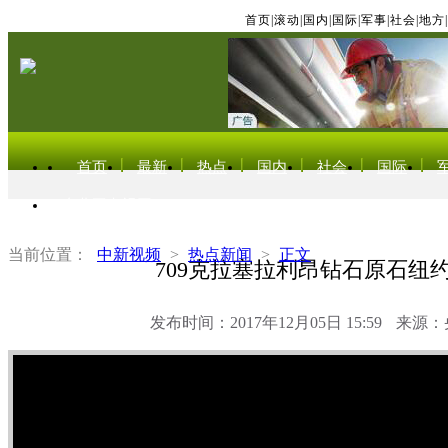
首页
|
滚动
|
国内
|
国际
|
军事
|
社会
|
地方
|
首页
最新
热点
国内
社会
国际
东北亚电视网
当前位置：
中新视频
>
热点新闻
>
正文
709克拉塞拉利昂钻石原石纽
发布时间：2017年12月05日 15:59
来源：