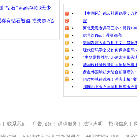
送“钻石” 妈妈存款3天少
【中国风】德云社孟鹤堂：万物
稀有钻石被盗 损失超2亿
深
河北无腿老兵马三小：爬行19年
信号灯Plus！浑身都亮
美国发言人即兴用中文回答记
现代密码学之父如何保存密码
“中华赏樱胜地”无锡太湖鼋头
清华设计师投身胡同厕所改造 
盘点韩国瑜访大陆台前幕后的“
想过桥就得跳舞！游客上桥“魔
祁连山下玉石画师用废弃玉石
s
|
联系我们
|
广告服务
|
供稿服务
|
法律声明
|
招聘信息
|
刊载信息，不代表中新社和中新网观点。 刊用本网站稿件，务经