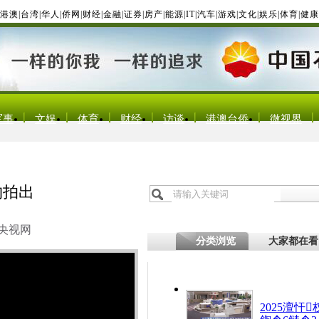
港澳
|
台湾
|
华人
|
侨网
|
财经
|
金融
|
证券
|
房产
|
能源
|
IT
|
汽车
|
游戏
|
文化
|
娱乐
|
体育
|
健康
军事
文娱
体育
财经
访谈
港澳台侨
微视界
约拍出
央视网
分类浏览
大家都在看
2025澶忓