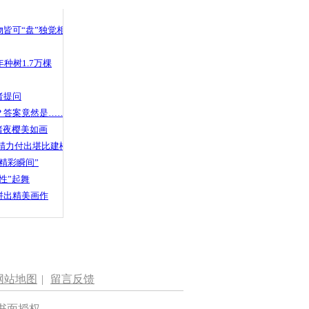
皆可“盘”独觉相声
种树1.7万棵
者提问
？答案竟然是……
渚夜樱美如画
精力付出堪比建楼
精彩瞬间”
性”起舞
拼出精美画作
网站地图
|
留言反馈
书面授权。