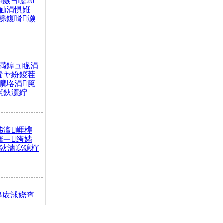
4鏃ヨ嚦26
触涓惧姙
綔鍑嗗灏
満鍏ュ眬涓
浠ヤ紛鍐茬
曠垎涓笢
《鈥濓紵
弗澶崕榫
搴﹁绔嬧
澂鈥濇寫鎴樿
缇庡浗娆查
簹涓庝腑鍥
┾€濓紝鍙嶅
解€斾笢鐩