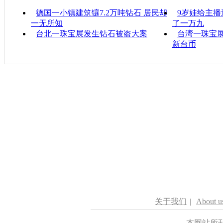
德国一小镇建筑镶7.2万吨钻石 居民却
9岁娃给主播
一无所知
了一万九
台北一珠宝展发生钻石被盗大案
台湾一珠宝展
新台币
关于我们
|
About u
本网站所