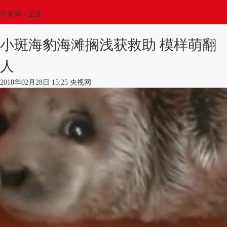
中新网
•
正文
小斑海豹海滩搁浅获救助 模样萌翻
人
2018年02月28日 15:25 央视网