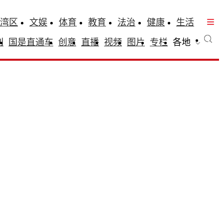
湾区
文娱
体育
教育
法治
健康
生活
刊
国是直通车
创意
直播
视频
图片
专栏
各地