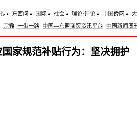
心
东西问
国际
社会
理论·评论
中国侨网
大
识
宗教
一带一路
中国—东盟商贸资讯平台
中国新闻周
应国家规范补贴行为：坚决拥护