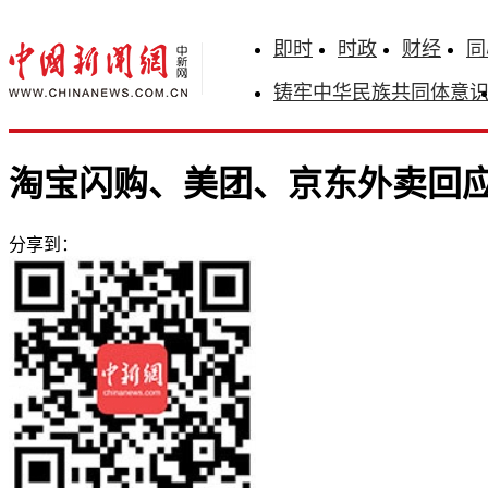
即时
时政
财经
同
铸牢中华民族共同体意
淘宝闪购、美团、京东外卖回
分享到：