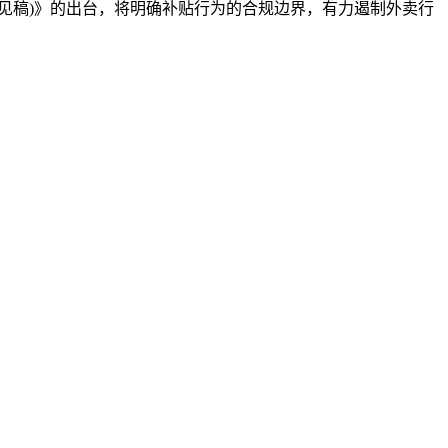
稿)》的出台，将明确补贴行为的合规边界，有力遏制外卖行