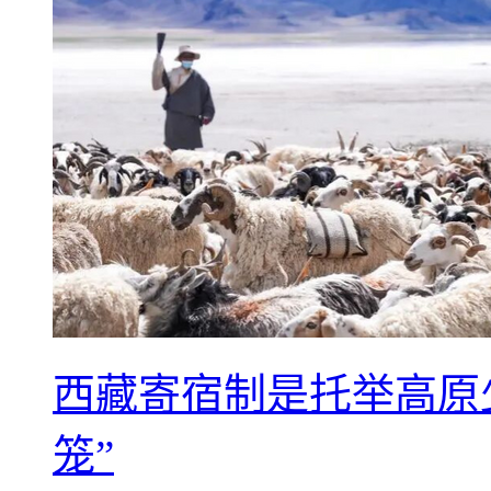
西藏寄宿制是托举高原
笼”