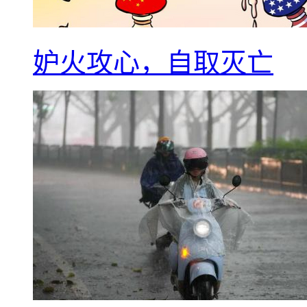
妒火攻心，自取灭亡