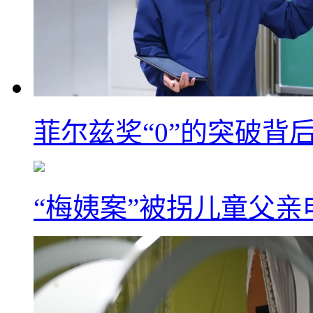
菲尔兹奖“0”的突破背
“梅姨案”被拐儿童父