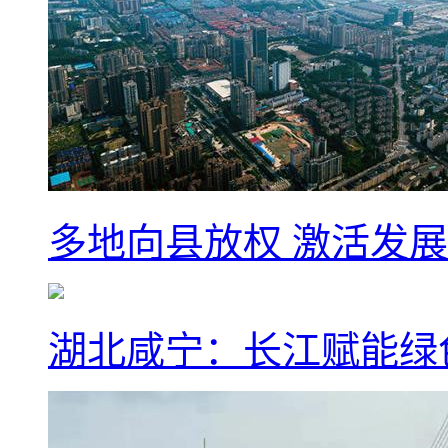
多地向县放权 激活发
湖北咸宁：长江赋能绿