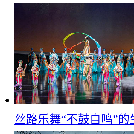
丝路乐舞“不鼓自鸣”