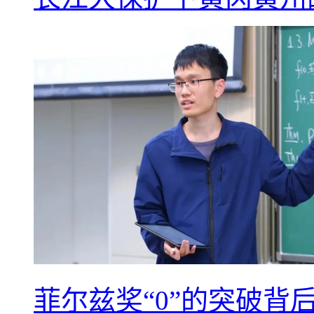
菲尔兹奖“0”的突破背