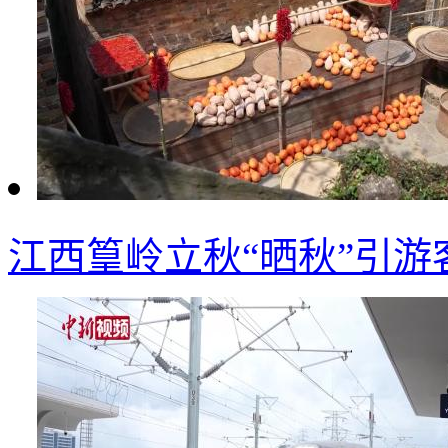
江西篁岭立秋“晒秋”引游