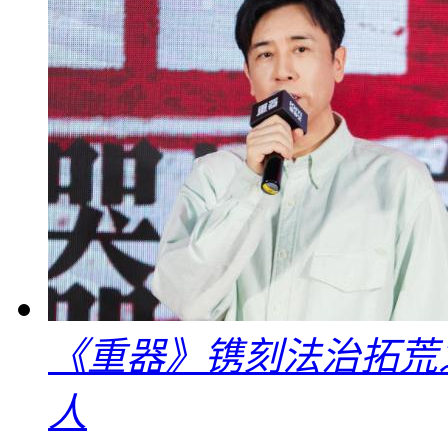
《重器》镌刻法治拓荒
人