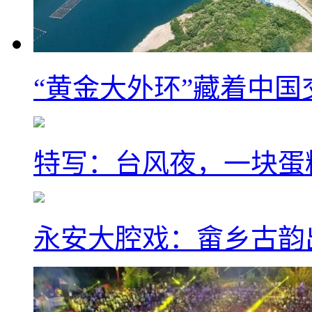
“黄金大外环”藏着中
特写：台风夜，一块蛋
永安大腔戏：畲乡古韵