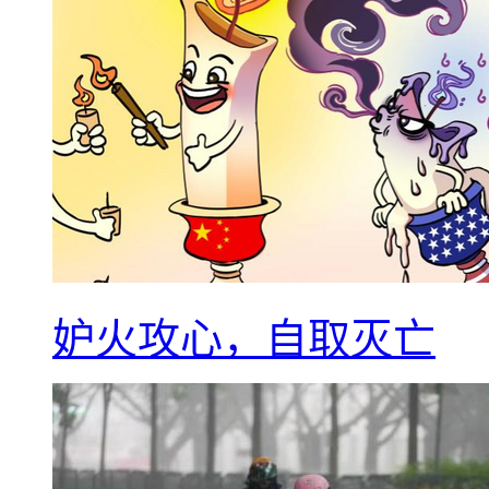
妒火攻心，自取灭亡