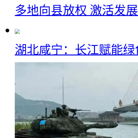
多地向县放权 激活发
湖北咸宁：长江赋能绿