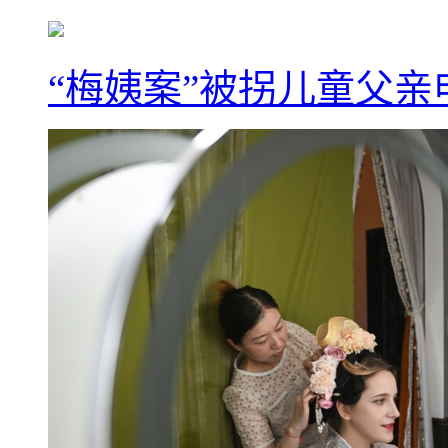
“梅姨案”被拐儿童父