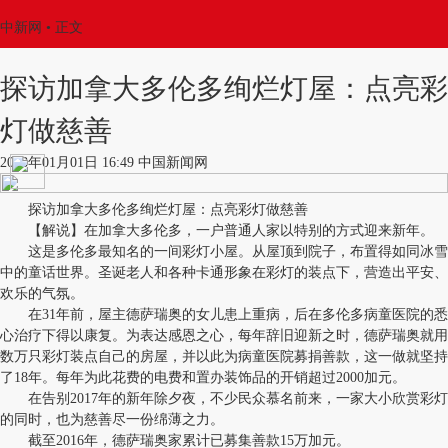
中新网
•
正文
探访加拿大多伦多绚烂灯屋：点亮彩
灯做慈善
2018年01月01日 16:49 中国新闻网
探访加拿大多伦多绚烂灯屋：点亮彩灯做慈善
【解说】在加拿大多伦多，一户普通人家以特别的方式迎来新年。
这是多伦多最知名的一间彩灯小屋。从屋顶到院子，布置得如同冰雪
中的童话世界。圣诞老人和各种卡通形象在彩灯的装点下，营造出平安、
欢乐的气氛。
在31年前，屋主德萨瑞奥的女儿患上重病，后在多伦多病童医院的悉
心治疗下得以康复。为表达感恩之心，每年辞旧迎新之时，德萨瑞奥就用
数万只彩灯装点自己的房屋，并以此为病童医院募捐善款，这一做就坚持
了18年。每年为此花费的电费和置办装饰品的开销超过2000加元。
在告别2017年的新年除夕夜，不少民众慕名前来，一家大小欣赏彩灯
的同时，也为慈善尽一份绵薄之力。
截至2016年，德萨瑞奥家累计已募集善款15万加元。