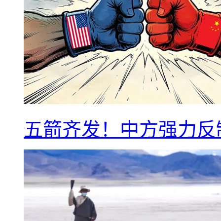
五箭齐发！中方强力反