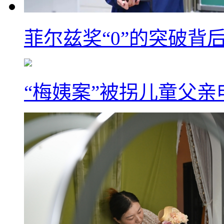
菲尔兹奖“0”的突破背
“梅姨案”被拐儿童父