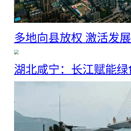
多地向县放权 激活发
湖北咸宁：长江赋能绿