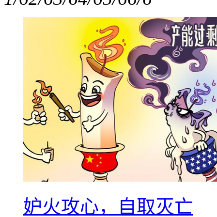
妒火攻心，自取灭亡