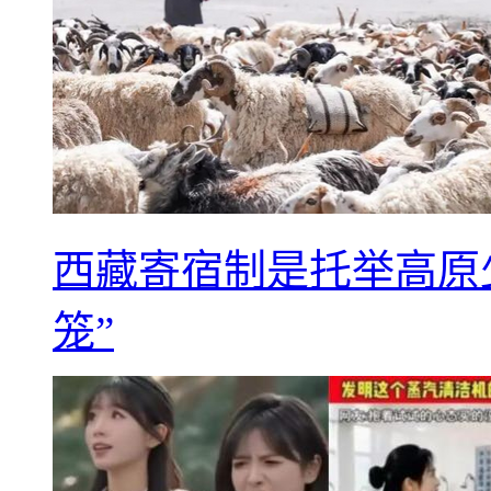
西藏寄宿制是托举高原
笼”