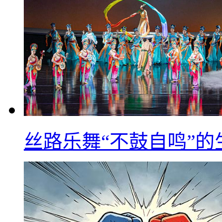
丝路乐舞“不鼓自鸣”