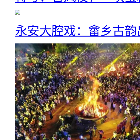
永安大腔戏：畲乡古韵